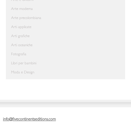
Arte e dintorni
Arte moderna
Arte precolombiana
Arti applicate
Arti grafiche
Arti oceaniche
Fotografia
Libri per bambini
Moda e Design
info@fivecontinentseditions.com