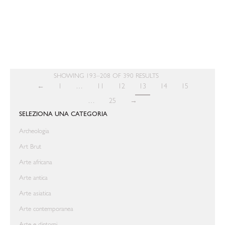
Wild and Mysterious Spirits
EN/FR
€ 48,00
SHOWING 193–208 OF 390 RESULTS
←
1
…
11
12
13
14
15
…
25
→
SELEZIONA UNA CATEGORIA
Archeologia
Art Brut
Arte africana
Arte antica
Arte asiatica
Arte contemporanea