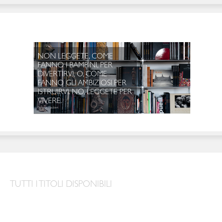
NON LEG
TUTTI I TITOLI DISPONIBILI
FANNO I 