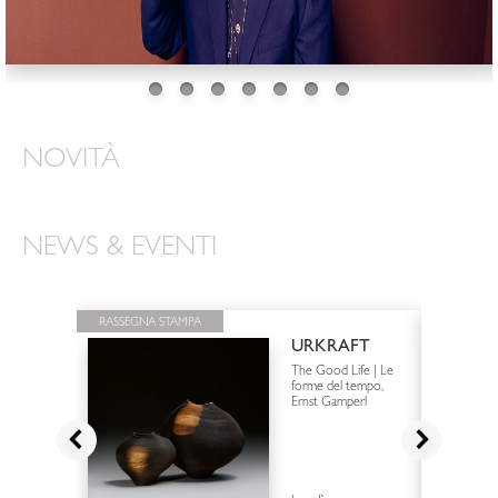
NOVITÀ
NEWS & EVENTI
RASSEGNA STAMPA
RASSEGN
STAMPA
URKRAFT
The Good Life | Le
forme del tempo,
Ernst Gamperl