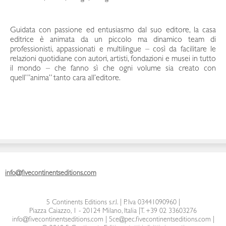
Guidata con passione ed entusiasmo dal suo editore, la casa
editrice è animata da un piccolo ma dinamico team di
professionisti, appassionati e multilingue – così da facilitare le
relazioni quotidiane con autori, artisti, fondazioni e musei in tutto
il mondo – che fanno sì che ogni volume sia creato con
quell’”anima” tanto cara all’editore.
info@fivecontinentseditions.com
5 Continents Editions s.r.l.
| P. Iva 03441090960 |
Piazza Caiazzo, 1 - 20124 Milano, Italia
|
T. +39 02 33603276
info@fivecontinentseditions.com
|
5ce@pec.fivecontinentseditions.com
|