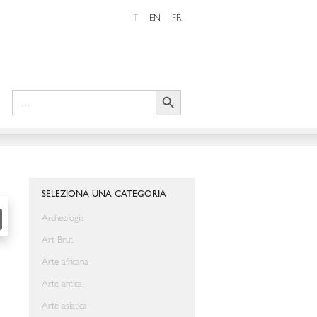
IT
EN
FR
Search Button
Search
for:
SHARE
SELEZIONA UNA CATEGORIA
Archeologia
Art Brut
Arte africana
Arte antica
Arte asiatica