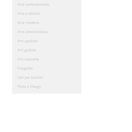
Arte contemporanea
Arte e dintorni
Arte moderna
Arte precolombiana
Arti applicate
Arti grafiche
Arti oceaniche
Fotografia
Libri per bambini
Moda e Design