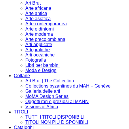
Art Brut
Arte africana
Arte antica
Arte asiatica
Arte contemporanea
Arte e dintorni
Arte moderna
Arte precolombiana
Arti applicate
Arti grafiche
Arti oceaniche
Fotografia
Libri per bambini
Moda e Design
Collane
Art Brut | The Collection
Collections byzantines du MAH – Genève
Galleria delle arti
MoMA Design Series
Oggetti rari e preziosi al MANN
Visions of Africa
TITOLI
TUTTI I TITOLI DISPONIBILI
TITOLI NON PIÚ DISPONIBILI
Cataloghi