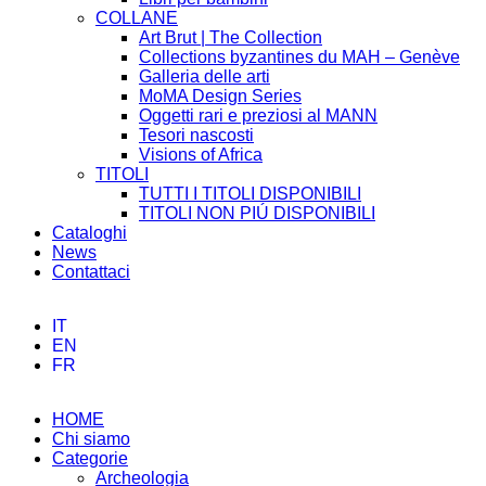
COLLANE
Art Brut | The Collection
Collections byzantines du MAH – Genève
Galleria delle arti
MoMA Design Series
Oggetti rari e preziosi al MANN
Tesori nascosti
Visions of Africa
TITOLI
TUTTI I TITOLI DISPONIBILI
TITOLI NON PIÚ DISPONIBILI
Cataloghi
News
Contattaci
IT
EN
FR
HOME
Chi siamo
Categorie
Archeologia