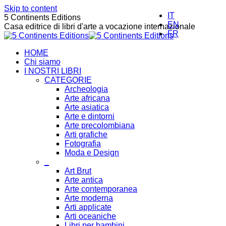
Skip to content
IT
5 Continents Editions
EN
Casa editrice di libri d'arte a vocazione internazionale
FR
HOME
Chi siamo
I NOSTRI LIBRI
CATEGORIE
Archeologia
Arte africana
Arte asiatica
Arte e dintorni
Arte precolombiana
Arti grafiche
Fotografia
Moda e Design
_
Art Brut
Arte antica
Arte contemporanea
Arte moderna
Arti applicate
Arti oceaniche
Libri per bambini