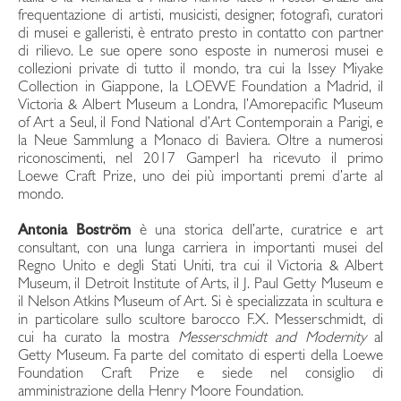
frequentazione di artisti, musicisti, designer, fotografi, curatori
di musei e galleristi, è entrato presto in contatto con partner
di rilievo. Le sue opere sono esposte in numerosi musei e
collezioni private di tutto il mondo, tra cui la Issey Miyake
Collection in Giappone, la LOEWE Foundation a Madrid, il
Victoria & Albert Museum a Londra, l’Amorepacific Museum
of Art a Seul, il Fond National d’Art Contemporain a Parigi, e
la Neue Sammlung a Monaco di Baviera. Oltre a numerosi
riconoscimenti, nel 2017 Gamperl ha ricevuto il primo
Loewe Craft Prize, uno dei più importanti premi d’arte al
mondo.
Antonia Boström
è una storica dell’arte, curatrice e art
consultant, con una lunga carriera in importanti musei del
Regno Unito e degli Stati Uniti, tra cui il Victoria & Albert
Museum, il Detroit Institute of Arts, il J. Paul Getty Museum e
il Nelson Atkins Museum of Art. Si è specializzata in scultura e
in particolare sullo scultore barocco F.X. Messerschmidt, di
cui ha curato la mostra
Messerschmidt and Modernity
al
Getty Museum. Fa parte del comitato di esperti della Loewe
Foundation Craft Prize e siede nel consiglio di
amministrazione della Henry Moore Foundation.