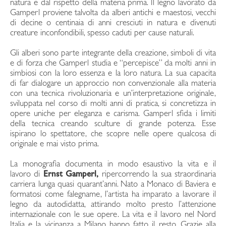
natura e dal rispetto della materia prima. Il legno lavorato da
Gamperl proviene talvolta da alberi antichi e maestosi, vecchi
di decine o centinaia di anni cresciuti in natura e divenuti
creature inconfondibili, spesso caduti per cause naturali.
Gli alberi sono parte integrante della creazione, simboli di vita
e di forza che Gamperl studia e “percepisce” da molti anni in
simbiosi con la loro essenza e la loro natura. La sua capacita
di far dialogare un approccio non convenzionale alla materia
con una tecnica rivoluzionaria e un’interpretazione originale,
sviluppata nel corso di molti anni di pratica, si concretizza in
opere uniche per eleganza e carisma. Gamperl sfida i limiti
della tecnica creando sculture di grande potenza. Esse
ispirano lo spettatore, che scopre nelle opere qualcosa di
originale e mai visto prima.
La monografia documenta in modo esaustivo la vita e il
lavoro di
Ernst Gamperl,
ripercorrendo la sua straordinaria
carriera lunga quasi quarant’anni. Nato a Monaco di Baviera e
formatosi come falegname, l’artista ha imparato a lavorare il
legno da autodidatta, attirando molto presto l’attenzione
internazionale con le sue opere. La vita e il lavoro nel Nord
Italia e la vicinanza a Milano hanno fatto il resto. Grazie alla