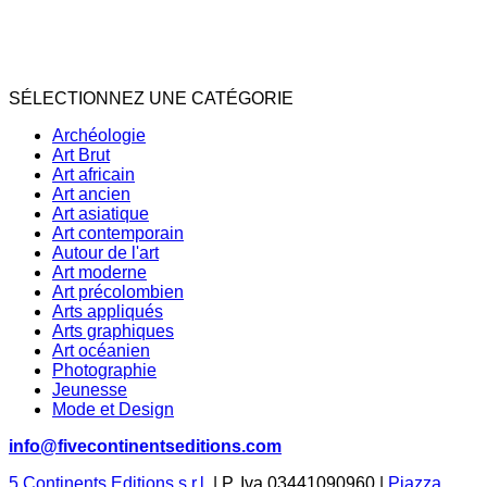
SÉLECTIONNEZ UNE CATÉGORIE
Archéologie
Art Brut
Art africain
Art ancien
Art asiatique
Art contemporain
Autour de l'art
Art moderne
Art précolombien
Arts appliqués
Arts graphiques
Art océanien
Photographie
Jeunesse
Mode et Design
info@fivecontinentseditions.com
5 Continents Editions s.r.l.
| P. Iva 03441090960 |
Piazza