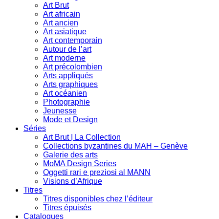
Art Brut
Art africain
Art ancien
Art asiatique
Art contemporain
Autour de l’art
Art moderne
Art précolombien
Arts appliqués
Arts graphiques
Art océanien
Photographie
Jeunesse
Mode et Design
Séries
Art Brut | La Collection
Collections byzantines du MAH – Genève
Galerie des arts
MoMA Design Series
Oggetti rari e preziosi al MANN
Visions d’Afrique
Titres
Titres disponibles chez l’éditeur
Titres épuisés
Catalogues