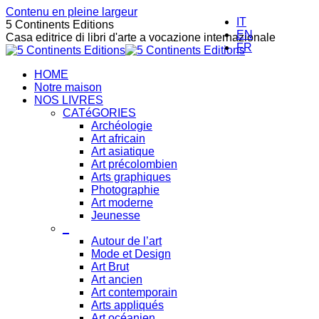
Contenu en pleine largeur
IT
5 Continents Editions
EN
Casa editrice di libri d'arte a vocazione internazionale
FR
HOME
Notre maison
NOS LIVRES
CATéGORIES
Archéologie
Art africain
Art asiatique
Art précolombien
Arts graphiques
Photographie
Art moderne
Jeunesse
_
Autour de l’art
Mode et Design
Art Brut
Art ancien
Art contemporain
Arts appliqués
Art océanien