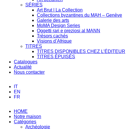
SÉRIES
Art Brut | La Collection
Collections byzantines du MAH – Genève
Galerie des arts
MoMA Design Series
Oggetti rari e preziosi al MANN
Trésors cachés
Visions d’Afrique
TITRES
TITRES DISPONIBLES CHEZ L’ÉDITEUR
TITRES ÉPUISÉS
Catalogues
Actualité
Nous contacter
IT
EN
FR
HOME
Notre maison
Catégories
Archéologie