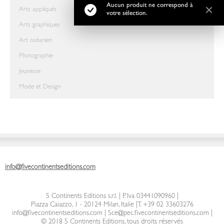
Aucun produit ne correspond à
Arts appliqués
votre sélection.
Arts graphiques
Art océanien
Photographie
Jeunesse
Mode et Design
info@fivecontinentseditions.com
5 Continents Editions s.r.l.
| P. Iva 03441090960 |
Piazza Caiazzo, 1 - 20124 Milan, Italie
|
T. +39 02 33603276
info@fivecontinentseditions.com
|
5ce@pec.fivecontinentseditions.com
|
© 2018 5 Continents Editions, tous droits réservés