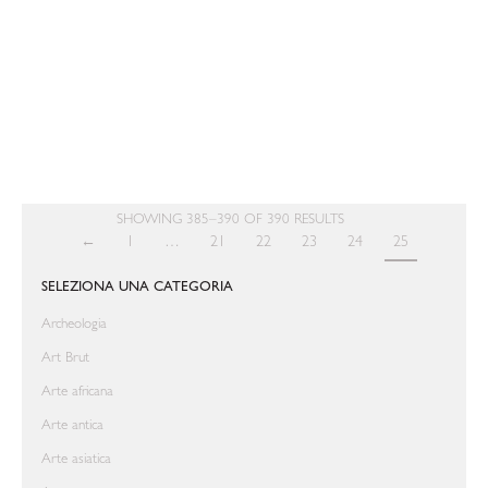
BERNATZIK. SOUTHEAST ASIA
ESTETICA DOMESTICA
Le arti della casa 1920-1970
EN
€ 55,00
IT
€ 65,00
SHOWING 385–390 OF 390 RESULTS
←
1
…
21
22
23
24
25
SELEZIONA UNA CATEGORIA
Archeologia
Art Brut
Arte africana
Arte antica
Arte asiatica