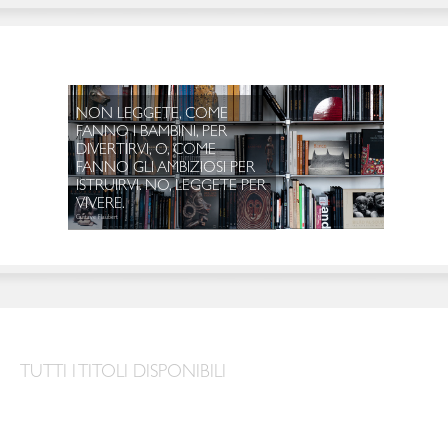
NON LEG
TUTTI I TITOLI DISPONIBILI
FANNO I 