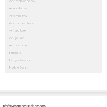
Arte contemporanea
Arte e dintorni
Arte moderna
Arte precolombiana
Arti applicate
Arti grafiche
Arti oceaniche
Fotografia
Libri per bambini
Moda e Design
info@fivecontinentseditions.com