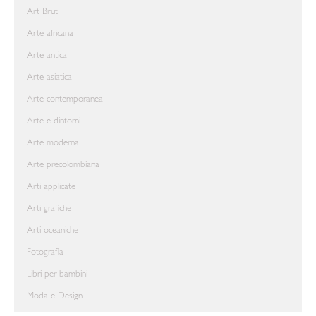
Art Brut
Arte africana
Arte antica
Arte asiatica
Arte contemporanea
Arte e dintorni
Arte moderna
Arte precolombiana
Arti applicate
Arti grafiche
Arti oceaniche
Fotografia
Libri per bambini
Moda e Design