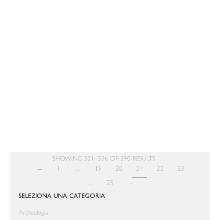
DESIGN AMERICANO
MoMA Design Series
IT
€ 15,00
SHOWING 321–336 OF 390 RESULTS
←
1
…
19
20
21
22
23
…
25
→
SELEZIONA UNA CATEGORIA
Archeologia