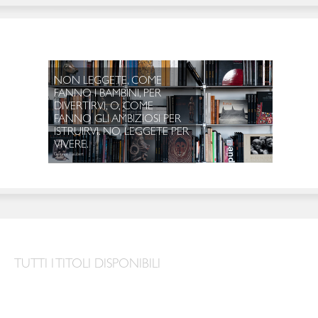
NON LEG
TUTTI I TITOLI DISPONIBILI
FANNO I 