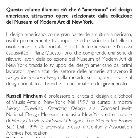
Questo volume illumina ciò che è “americano” nel design
americano, attraverso opere selezionate dalla collezione
del Museum of Modern Art di New York.
Il design americano, come gran parte della cultura americana,
oscilla perennemente tra popolare ed elitario, tra la bellezza
rivoluzionaria e alla portata di tutti di Tupperware e l’elusiva
esclusivitàdi Tiffany. Questo libro, che comprende una serie di
rilevanti lavori della collezione del Museum of Modern Art di
New York, traccia lo sviluppo del design americano dai primi
lavoratori specializzati del settore delle armerie, attraverso il
design for modern living
della metàdel secolo, per arrivare al
design orientato al brand e al consumatore dei giorni nostri.
Russell Flinchum
è professore di critica di design alla School
of Visuals Arts di New York. Nel 1997 ha curato la mostra
Henry Dreyfuss, Directing Design
alla Cooper-Hewitt
National Design Museum tenutasi a New York ed è l’autore
di
Henry Dreyfuss, Industrial Designer: The Man in the Brown
Suit
. Dal 1999 è archivista presso il Centur y Association
Archives Foundation.