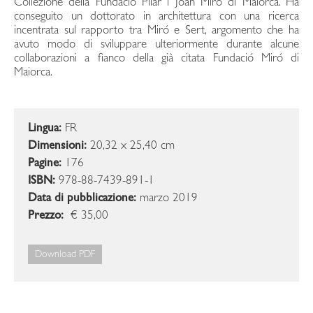
Collezione della Fundació Pilar i Joan Miró di Maiorca. Ha
conseguito un dottorato in architettura con una ricerca
incentrata sul rapporto tra Miró e Sert, argomento che ha
avuto modo di sviluppare ulteriormente durante alcune
collaborazioni a fianco della già citata Fundació Miró di
Maiorca.
Lingua:
FR
Dimensioni:
20,32 x 25,40 cm
Pagine:
176
ISBN:
978-88-7439-891-1
Data di pubblicazione:
marzo 2019
Prezzo:
€ 35,00
Download PDF