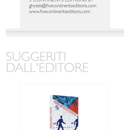
5 CONTINENTS EDITIONS srl
ghysels@fivecontinentseditions.com
www.fivecontinentseditions.com
SUGGERITI
DALL'EDITORE