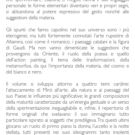
che sperimentare. Elabora, o meglio, raffina il suo linguaggio
personale: le forme elementari diventano veri e propri segni,
si abbandona al potere espressivo del gesto nonché alle
suggestioni della materia.
Gli spunti che fanno capolino nel suo universo sono i più
eterogenei, ma tutti fortemente connotati: l’arte rupestre di
Altamira, così come il romanico, i paesaggi catalani e la figura
di Gaudì. Ma non vanno dimenticate le suggestioni che
provengono da Oriente, il ruolo della poesia e quello
dell’action painting. Il tema delle trasformazioni, della
metamorfosi, da qui l’importanza della materia, del cosmo e
del bianco e nero.
Il volume si sviluppa attorno a quattro temi cardine:
l’attaccamento di Miró all’arte, alla natura e ai paesaggi del
suo Paese; le influenze più significative; le grandi composizioni
della maturità caratterizzate da un’energia gestuale e un senso
della sperimentazione ineguagliabile e, infine, il repertorio di
forme originali che svelavano il suo immaginario tutto
particolare ispirato ai soggetti che prediligeva. Tra questi ultimi
giocano un ruolo di primo piano la donna, l’uccello e la notte
stellata, tutti presenti nei suoi ideogrammi tanto insolenti