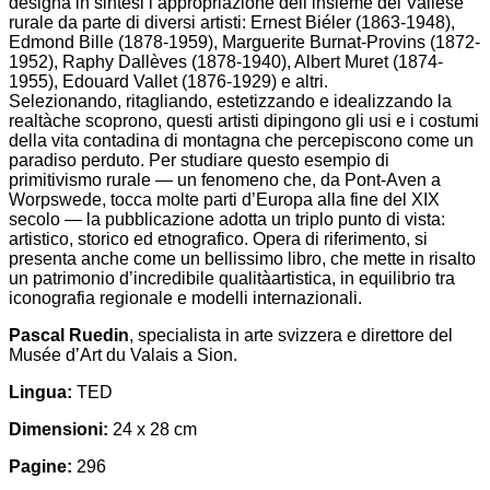
designa in sintesi l’appropriazione dell’insieme del Vallese
rurale da parte di diversi artisti: Ernest Biéler (1863-1948),
Edmond Bille (1878-1959), Marguerite Burnat-Provins (1872-
1952), Raphy Dallèves (1878-1940), Albert Muret (1874-
1955), Edouard Vallet (1876-1929) e altri.
Selezionando, ritagliando, estetizzando e idealizzando la
realtàche scoprono, questi artisti dipingono gli usi e i costumi
della vita contadina di montagna che percepiscono come un
paradiso perduto. Per studiare questo esempio di
primitivismo rurale — un fenomeno che, da Pont-Aven a
Worpswede, tocca molte parti d’Europa alla fine del XIX
secolo — la pubblicazione adotta un triplo punto di vista:
artistico, storico ed etnografico. Opera di riferimento, si
presenta anche come un bellissimo libro, che mette in risalto
un patrimonio d’incredibile qualitàartistica, in equilibrio tra
iconografia regionale e modelli internazionali.
Pascal Ruedin
, specialista in arte svizzera e direttore del
Musée d’Art du Valais a Sion.
Lingua:
TED
Dimensioni:
24 x 28 cm
Pagine:
296