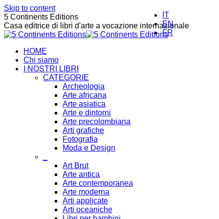
Skip to content
IT
5 Continents Editions
EN
Casa editrice di libri d'arte a vocazione internazionale
FR
HOME
Chi siamo
I NOSTRI LIBRI
CATEGORIE
Archeologia
Arte africana
Arte asiatica
Arte e dintorni
Arte precolombiana
Arti grafiche
Fotografia
Moda e Design
_
Art Brut
Arte antica
Arte contemporanea
Arte moderna
Arti applicate
Arti oceaniche
Libri per bambini