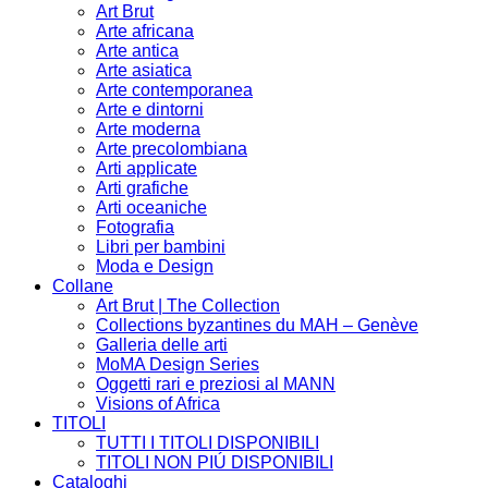
Art Brut
Arte africana
Arte antica
Arte asiatica
Arte contemporanea
Arte e dintorni
Arte moderna
Arte precolombiana
Arti applicate
Arti grafiche
Arti oceaniche
Fotografia
Libri per bambini
Moda e Design
Collane
Art Brut | The Collection
Collections byzantines du MAH – Genève
Galleria delle arti
MoMA Design Series
Oggetti rari e preziosi al MANN
Visions of Africa
TITOLI
TUTTI I TITOLI DISPONIBILI
TITOLI NON PIÚ DISPONIBILI
Cataloghi