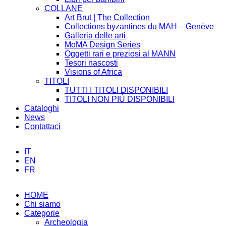
COLLANE
Art Brut | The Collection
Collections byzantines du MAH – Genève
Galleria delle arti
MoMA Design Series
Oggetti rari e preziosi al MANN
Tesori nascosti
Visions of Africa
TITOLI
TUTTI I TITOLI DISPONIBILI
TITOLI NON PIÚ DISPONIBILI
Cataloghi
News
Contattaci
IT
EN
FR
HOME
Chi siamo
Categorie
Archeologia