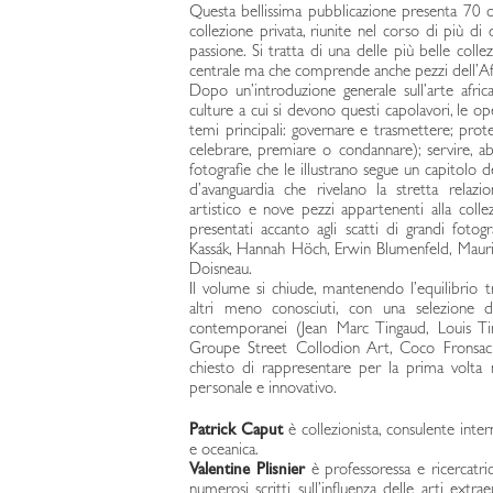
Questa bellissima pubblicazione presenta 70 
collezione privata, riunite nel corso di più di
passione. Si tratta di una delle più belle colle
centrale ma che comprende anche pezzi dell’Af
Dopo un’introduzione generale sull’arte afric
culture a cui si devono questi capolavori, le o
temi principali: governare e trasmettere; proteg
celebrare, premiare o condannare); servire, abb
fotografie che le illustrano segue un capitolo 
d’avanguardia che rivelano la stretta relaz
artistico e nove pezzi appartenenti alla colle
presentati accanto agli scatti di grandi fotogr
Kassák, Hannah Höch, Erwin Blumenfeld, Mauri
Doisneau.
Il volume si chiude, mantenendo l’equilibrio t
altri meno conosciuti, con una selezione di
contemporanei (Jean Marc Tingaud, Louis Tiri
Groupe Street Collodion Art, Coco Fronsac e
chiesto di rappresentare per la prima volta 
personale e innovativo.
Patrick Caput
è collezionista, consulente inte
e oceanica.
Valentine Plisnier
è professoressa e ricercatric
numerosi scritti sull’influenza delle arti extr