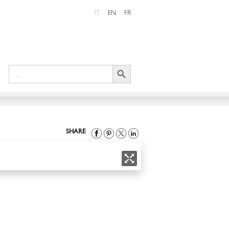
IT
EN
FR
Search Button
Search
for:
SHARE