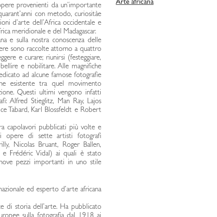
Arte africana
opere provenienti da un’importante
 quarant’anni con metodo, curiositàe
zioni d’arte dell’Africa occidentale e
rica meridionale e del Madagascar.
ana e sulla nostra conoscenza delle
pere sono raccolte attorno a quattro
gere e curare; riunirsi (festeggiare,
ellire e nobilitare. Alle magnifiche
dedicato ad alcune famose fotografie
ione esistente tra quel movimento
zione. Questi ultimi vengono infatti
afi: Alfred Stieglitz, Man Ray, Lajos
ce Tabard, Karl Blossfeldt e Robert
ra capolavori pubblicati più volte e
 opere di sette artisti fotografi
lly, Nicolas Bruant, Roger Ballen,
 Frédéric Vidal) ai quali è stato
nove pezzi importanti in uno stile
rnazionale ed esperto d’arte africana
e di storia dell’arte. Ha pubblicato
aeuropee sulla fotografia dal 1918 ai