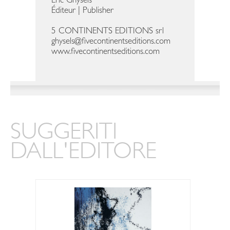
Eric Ghysels
Éditeur | Publisher
5 CONTINENTS EDITIONS srl
ghysels@fivecontinentseditions.com
www.fivecontinentseditions.com
SUGGERITI
DALL'EDITORE