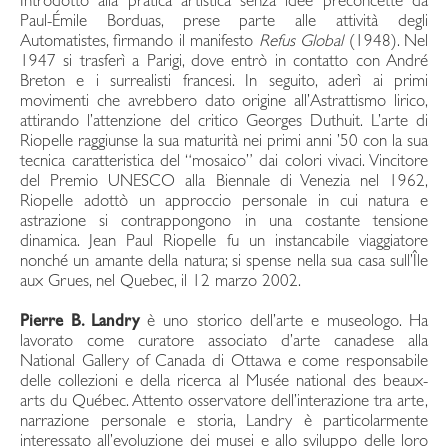
Introdotto alla pratica artistica senza idee preconcette da
Paul-Émile Borduas, prese parte alle attività degli
Automatistes, firmando il manifesto
Refus Global
(1948). Nel
1947 si trasferì a Parigi, dove entrò in contatto con André
Breton e i surrealisti francesi. In seguito, aderì ai primi
movimenti che avrebbero dato origine all’Astrattismo lirico,
attirando l’attenzione del critico Georges Duthuit. L’arte di
Riopelle raggiunse la sua maturità nei primi anni ’50 con la sua
tecnica caratteristica del “mosaico” dai colori vivaci. Vincitore
del Premio UNESCO alla Biennale di Venezia nel 1962,
Riopelle adottò un approccio personale in cui natura e
astrazione si contrappongono in una costante tensione
dinamica. Jean Paul Riopelle fu un instancabile viaggiatore
nonché un amante della natura; si spense nella sua casa sull’Île
aux Grues, nel Quebec, il 12 marzo 2002.
Pierre B. Landry
è uno storico dell’arte e museologo. Ha
lavorato come curatore associato d’arte canadese alla
National Gallery of Canada di Ottawa e come responsabile
delle collezioni e della ricerca al Musée national des beaux-
arts du Québec. Attento osservatore dell’interazione tra arte,
narrazione personale e storia, Landry è particolarmente
interessato all’evoluzione dei musei e allo sviluppo delle loro