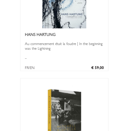
HANS HARTUNG
Au commencement était la foudre | In the beginning
was the Lightning
...
FR/EN
€ 59,00