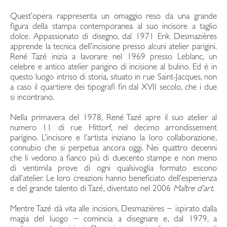
Quest’opera rappresenta un omaggio reso da una grande
figura della stampa contemporanea al suo incisore a taglio
dolce. Appassionato di disegno, dal 1971 Erik Desmazières
apprende la tecnica dell’incisione presso alcuni atelier parigini.
René Tazé inizia a lavorare nel 1969 presso Leblanc, un
celebre e antico atelier parigino di incisione al bulino. Ed è in
questo luogo intriso di storia, situato in rue Saint-Jacques, non
a caso il quartiere dei tipografi fin dal XVII secolo, che i due
si incontrano.
Nella primavera del 1978, René Tazé apre il suo atelier al
numero 11 di rue Hittorf, nel decimo arrondissement
parigino. L’incisore e l’artista iniziano la loro collaborazione,
connubio che si perpetua ancora oggi. Nei quattro decenni
che li vedono a fianco più di duecento stampe e non meno
di ventimila prove di ogni qualsivoglia formato escono
dall’atelier. Le loro creazioni hanno beneficiato dell’esperienza
e del grande talento di Tazé, diventato nel 2006
Maître d’art
.
Mentre Tazé dà vita alle incisioni, Desmazières − ispirato dalla
magia del luogo − comincia a disegnare e, dal 1979, a