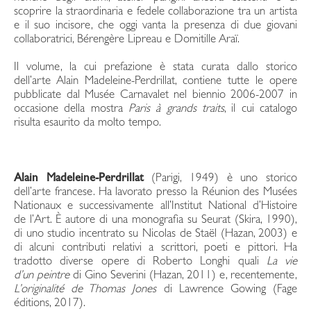
scoprire la straordinaria e fedele collaborazione tra un artista
e il suo incisore, che oggi vanta la presenza di due giovani
collaboratrici, Bérengère Lipreau e Domitille Araï.
Il volume, la cui prefazione è stata curata dallo storico
dell’arte Alain Madeleine-Perdrillat, contiene tutte le opere
pubblicate dal Musée Carnavalet nel biennio 2006-2007 in
occasione della mostra
Paris à grands traits
, il cui catalogo
risulta esaurito da molto tempo.
Alain Madeleine-Perdrillat
(Parigi, 1949) è uno storico
dell’arte francese. Ha lavorato presso la Réunion des Musées
Nationaux e successivamente all’Institut National d’Histoire
de l’Art. È autore di una monografia su Seurat (Skira, 1990),
di uno studio incentrato su Nicolas de Staël (Hazan, 2003) e
di alcuni contributi relativi a scrittori, poeti e pittori. Ha
tradotto diverse opere di Roberto Longhi quali
La vie
d’un peintre
di Gino Severini (Hazan, 2011) e, recentemente,
L’originalité de Thomas Jones
di Lawrence Gowing (Fage
éditions, 2017).