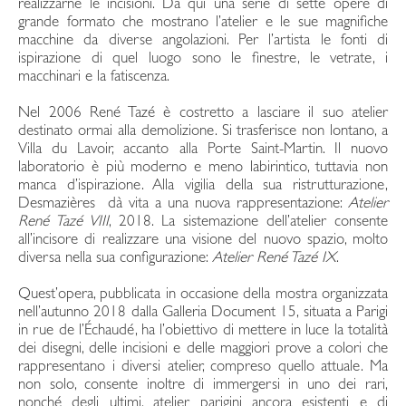
realizzarne le incisioni. Da qui una serie di sette opere di
grande formato che mostrano l’atelier e le sue magnifiche
macchine da diverse angolazioni. Per l’artista le fonti di
ispirazione di quel luogo sono le finestre, le vetrate, i
macchinari e la fatiscenza.
Nel 2006 René Tazé è costretto a lasciare il suo atelier
destinato ormai alla demolizione. Si trasferisce non lontano, a
Villa du Lavoir, accanto alla Porte Saint-Martin. Il nuovo
laboratorio è più moderno e meno labirintico, tuttavia non
manca d’ispirazione. Alla vigilia della sua ristrutturazione,
Desmazières dà vita a una nuova rappresentazione:
Atelier
René Tazé VIII
, 2018. La sistemazione dell’atelier consente
all’incisore di realizzare una visione del nuovo spazio, molto
diversa nella sua configurazione:
Atelier René Tazé IX
.
Quest’opera, pubblicata in occasione della mostra organizzata
nell’autunno 2018 dalla Galleria Document 15, situata a Parigi
in rue de l’Échaudé, ha l’obiettivo di mettere in luce la totalità
dei disegni, delle incisioni e delle maggiori prove a colori che
rappresentano i diversi atelier, compreso quello attuale. Ma
non solo, consente inoltre di immergersi in uno dei rari,
nonché degli ultimi, atelier parigini ancora esistenti e di