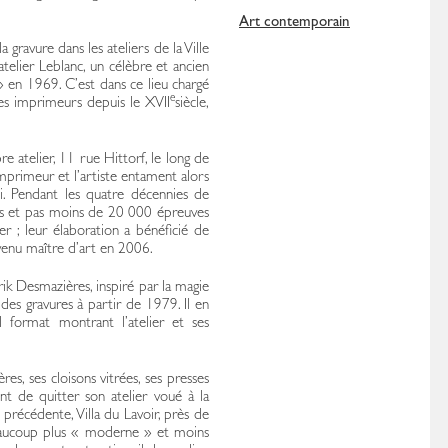
Art contemporain
a gravure dans les ateliers de la Ville
atelier Leblanc, un célèbre et ancien
 » en 1969. C’est dans ce lieu chargé
e
 des imprimeurs depuis le XVII
siècle,
atelier, 11 rue Hittorf, le long de
mprimeur et l’artiste entament alors
i. Pendant les quatre décennies de
pes et pas moins de 20 000 épreuves
er ; leur élaboration a bénéficié de
evenu maître d’art en 2006.
ik Desmazières, inspiré par la magie
 des gravures à partir de 1979. Il en
 format montrant l’atelier et ses
ières, ses cloisons vitrées, ses presses
nt de quitter son atelier voué à la
e précédente, Villa du Lavoir, près de
 beaucoup plus « moderne » et moins