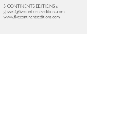
5 CONTINENTS EDITIONS srl
ghysels@fivecontinentseditions.com
www.fivecontinentseditions.com