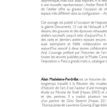
labyrinthique, mais tout aussi inspirant. A la veil
à une nouvelle représentation : Atelier René Re
de l’atelier offre au graveur l’occasion de 
espace, très différent dans sa configuration – A
Cet ouvrage est publié à l’occasion de l’expos
la galerie Documents 15 rue de l’échaudé à Pari
dessins, des gravures et des épreuves rehaussée
ateliers successifs jusqu’à celui d’aujourd’hui.
des rares et derniers ateliers existant encore
aussi exemplaire et fidèle collaboration e
aujourd’hui associé à deux jeunes collaboratri
Araï. L’ouvrage préfacé par l’historien de l’ar
toutes les œuvres publiées par le Musée Carn
l’exposition « Paris à grands traits », catalogu
Alain Madeleine-Perdrillat
est un historien de 
longtemps travaillé à la Réunion des musées n
d’histoire de l’art. Il est l’auteur d’une monog
étude sur Nicolas de Staël (Hazan, 2003) et d’
et des peintres. Il a traduit plusieurs t
d’un peintre
de Gino Severini (Hazan, 20
Thomas Jones
de Lawrence Gowing (Fage éditi