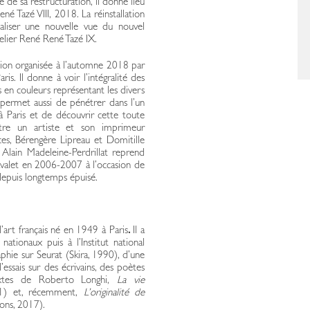
le de sa restructuration, il donne lieu
né Tazé VIII, 2018. La réinstallation
réaliser une nouvelle vue du nouvel
telier René René Tazé IX.
ition organisée à l’automne 2018 par
s. Il donne à voir l’intégralité des
s en couleurs représentant les divers
 Il permet aussi de pénétrer dans l’un
 à Paris et de découvrir cette toute
ntre un artiste et son imprimeur
ces, Bérengère Lipreau et Domitille
t Alain Madeleine-Perdrillat reprend
avalet en 2006-2007 à l’occasion de
e depuis longtemps épuisé.
l’art français né en 1949 à Paris
.
Il a
ationaux puis à l’Institut national
raphie sur Seurat (Skira, 1990), d’une
essais sur des écrivains, des poètes
extes de Roberto Longhi,
La vie
11) et, récemment,
L’originalité de
ons, 2017).