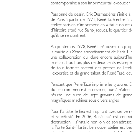
contemporaine à son imprimeur taille-doucier.
Passionné de dessin, Erik Desmazières s’initie à l
de Paris à partir de 1971, René Tazé entre à l’
atelier parisien d’imprimerie en « taille douce
d’histoire situé rue Saint-Jacques, le quartier
qu’ils se rencontrent.
Au printemps 1978, René Tazé ouvre son propre 
la mairie du Xème arrondissement de Paris. L’i
une collaboration qui dure encore aujourd’hu
leur collaboration, plus de deux cents estam
de tous formats sortent des presses de l’ateli
l’expertise et du grand talent de René Tazé, d
Pendant que René Tazé imprime les gravures, Er
du lieu commence à le dessiner, puis à réaliser
résulte une suite de sept gravures de grand
magnifiques machines sous divers angles.
Pour l’artiste, le lieu est inspirant avec ses verr
et sa vétusté. En 2006, René Tazé est contrai
destruction. Il s’installe non loin de son adress
la Porte Saint-Martin. Le nouvel atelier est