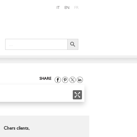
IT
EN
FR
Search Button
Search
for:
SHARE
Chers clients,