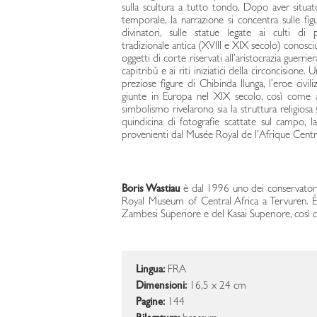
sulla scultura a tutto tondo. Dopo aver situ
temporale, la narrazione si concentra sulle figu
divinatori, sulle statue legate ai culti di
tradizionale antica (XVIII e XIX secolo) conosci
oggetti di corte riservati all’aristocrazia guerrie
capitribù e ai riti iniziatici della circoncisione.
preziose figure di Chibinda Ilunga, l’eroe civil
giunte in Europa nel XIX secolo, così come agl
simbolismo rivelarono sia la struttura religiosa 
quindicina di fotografie scattate sul campo, l
provenienti dal Musée Royal de l’Afrique Central
Boris Wastiau
è dal 1996 uno dei conservatori
Royal Museum of Central Africa a Tervuren. È sp
Zambesi Superiore e del Kasai Superiore, così co
Lingua:
FRA
Dimensioni:
16,5 x 24 cm
Pagine:
144