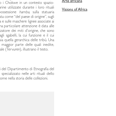
Arte africana
ato i Chokwe in un contesto spazio-
rine utilizzate durante i loro rituali
Visions of Africa
 possessione
hamba
, sulla statuaria
uta come “del paese di origine”, sugli
ra e sulle maschere lignee associate ai
 Una particolare attenzione è data alle
izzatore dei miti d’origine, che sono
i sgabelli, la cui funzione e il cui
sia quella gerarchica delle tribù. Una
a maggior parte delle quali inedite,
e (Tervuren), illustrano il testo.
 del Dipartimento di Etnografia del
ecializzato nelle arti rituali dello
me nella storia delle collezioni.