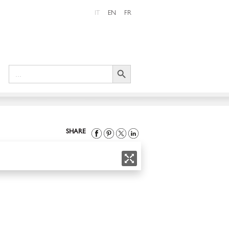
IT
EN
FR
Search Button
Search
for:
SHARE