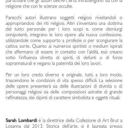
particolare che gli autori dell’Art Brut intrattengono sia con la
religione che con le scienze occulte.
Parecchi autori illustrano soggetti religiosi rivisitandoli o
appropriandosi dei riti religiosi. Altri s’inventano una dottrina
del tutto personale per i loro scopi e, come demiurgi
onnipotenti, integrano le loro opere alla nuova confessione,
utilizzandole come supporto a profezie o per scongiurare la
cattiva sorte. Quanto ai numerosi spiritisti o medium ispirati
che affermano di essere in contatto con l’aldilà, essi creano
sotto l’influenza diretta di spiriti, di defunti o di forze
soprannaturali e negano la paternità dei loro lavori.
Per un loro credo diverso e originale, tutti, a loro modo,
trascendono le condizioni di vita spesso difficili. La selezione
delle opere presenterà sia delle illustrazioni di divinità o di
personaggi religiosi sia delle composizioni astratte di grande
raffinatezza, dei dipinti di carattere simbolista e oggetti rituali.
Sarah Lombardi
è la direttrice della Collezione di Art Brut a
Losanna dal 2013. Storica dell’arte, si è laureata presso