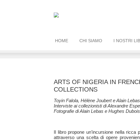
HOME
CHI SIAMO
I NOSTRI LI
ARTS OF NIGERIA IN FRENC
COLLECTIONS
Toyin Falola, Hélène Joubert e Alain Lebas
Interviste ai collezionisti di Alexandre Esp
Fotografie di Alain Lebas e Hughes Dubois
Il libro propone un’incursione nella ricca 
attraverso una scelta di opere provenienti