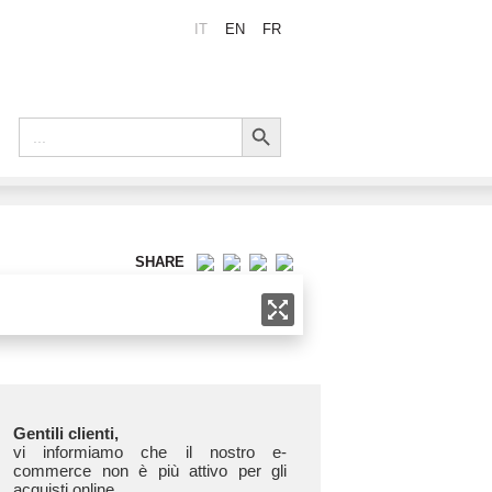
IT
EN
FR
Search Button
Search
for:
SHARE
Gentili clienti,
vi informiamo che il nostro e-
commerce non è più attivo per gli
acquisti online.