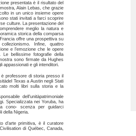
zione presentata è il risultato del
 mostra, Alain Lebas, che grazie
accolto in un unico insieme opere
no stati invitati a farci scoprire
erse culture. La presentazione del
 comprendere meglio la natura e
noramica storica della comparsa
 Francia offre una prospettiva su
collezionismo. Infine, quattro
ssione e l’emozione che le opere
. Le bellissime fotografie della
 mostra sono firmate da Hughes
appassionati e gli intenditori.
 è professore di storia presso il
rsitàdel Texas a Austin negli Stati
to molti libri sulla storia e la
onsabile dell’unitàpatrimoniale
gi. Specializzata nei Yoruba, ha
a cono- scenza per guidarci
i della Nigeria.
o d’arte primitiva, è il curatore
Civilisation di Québec, Canada,