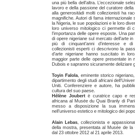
una più bella dell’altra. L’eccezionale sele
lavoro e della passione del curatore della
alla generositàdi molti collezionisti ha r
magnifiche. Autori di fama internazionale so
la Nigeria, le sue popolazioni e le loro div
loro universo mitologico ci permette di
l’importanza delle opere esposte. Una pa
di opere nigeriane sul mercato dell’arte in
più di cinquant’anni d’interesse e di 
collezionisti esperti ci descrivono la pa
d’arte nigeriane hanno suscitato in loro
maggior parte delle opere presentate in
Dubois e sapranno sicuramente deliziare gli 
Toyin Falola
, eminente storico nigeriano,
dipartimento degli studi africani dell’Unive
Uniti. Conferenziere e autore, ha pubblica
cultura del suo paese.
Hélène Joubert
è curatrice capo e resp
africana al Musée du Quai Branly di Pari
messo a disposizione la sua immens
nell’universo estetico e mitologico dei popol
Alain Lebas
, collezionista e appassionat
della mostra, presentata al Musée de la 
dal 23 ottobre 2012 al 21 aprile 2013.