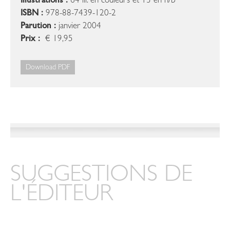
Illustrations :
64 ill. en couleurs et 13 en n/b
ISBN :
978-88-7439-120-2
Parution :
janvier 2004
Prix :
€ 19,95
Download PDF
SUGGESTIONS DE
L'ÉDITEUR