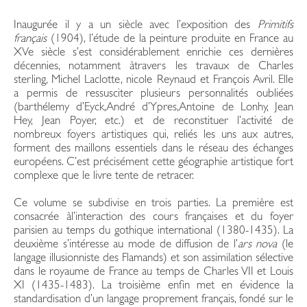
Inaugurée il y a un siècle avec l’exposition des
Primitifs
français
(1904), l’étude de la peinture produite en France au
XVe siècle s’est considérablement enrichie ces dernières
décennies, notamment àtravers les travaux de Charles
sterling, Michel Laclotte, nicole Reynaud et François Avril. Elle
a permis de ressusciter plusieurs personnalités oubliées
(barthélemy d’Eyck,André d’Ypres,Antoine de Lonhy, Jean
Hey, Jean Poyer, etc.) et de reconstituer l’activité de
nombreux foyers artistiques qui, reliés les uns aux autres,
forment des maillons essentiels dans le réseau des échanges
européens. C’est précisément cette géographie artistique fort
complexe que le livre tente de retracer.
Ce volume se subdivise en trois parties. La première est
consacrée àl’interaction des cours françaises et du foyer
parisien au temps du gothique international (1380-1435). La
deuxième s’intéresse au mode de diffusion de l’
ars nova
(le
langage illusionniste des Flamands) et son assimilation sélective
dans le royaume de France au temps de Charles VII et Louis
XI (1435-1483). La troisième enfin met en évidence la
standardisation d’un langage proprement français, fondé sur le