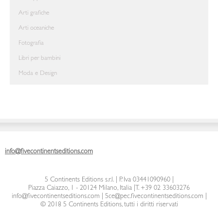
Arti grafiche
Arti oceaniche
Fotografia
Libri per bambini
Moda e Design
info@fivecontinentseditions.com
5 Continents Editions s.r.l.
| P. Iva 03441090960 |
Piazza Caiazzo, 1 - 20124 Milano, Italia
|
T. +39 02 33603276
info@fivecontinentseditions.com
|
5ce@pec.fivecontinentseditions.com
|
© 2018 5 Continents Editions, tutti i diritti riservati