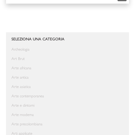
SELEZIONA UNA CATEGORIA
Archeologia
Art Brut
Arte africana
Arte antica
Arte asiatica
Arte contemporanea
Arte e dintorni
Arte moderna
Arte precolombiana
Arti applicate