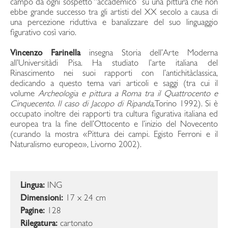
campo da ogni sospetto “accademico” su una pittura che non
ebbe grande successo tra gli artisti del XX secolo a causa di
una percezione riduttiva e banalizzare del suo linguaggio
figurativo così vario.
Vincenzo Farinella
insegna Storia dell’Arte Moderna
all’Universitàdi Pisa. Ha studiato l’arte italiana del
Rinascimento nei suoi rapporti con l’antichitàclassica,
dedicando a questo tema vari articoli e saggi (tra cui il
volume
Archeologia e pittura a Roma tra il Quattrocento e
Cinquecento. Il caso di Jacopo di Ripanda,
Torino 1992). Si è
occupato inoltre dei rapporti tra cultura figurativa italiana ed
europea tra la fine dell’Ottocento e l’inizio del Novecento
(curando la mostra «Pittura dei campi. Egisto Ferroni e il
Naturalismo europeo», Livorno 2002).
Lingua:
ING
Dimensioni:
17 x 24 cm
Pagine:
128
Rilegatura:
cartonato