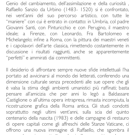
Genio del cambiamento, dell’assimilazione e della curiosità ,
Raffaello Sanzio da Urbino (1483- 1520) si è confrontato,
nei vent’anni del suo percorso artistico, con tutte le
“maniere” con cui è entrato in contatto: in Umbria, col padre
Giovanni Santi, con Pinturicchio e con Perugino, il maestro
ideale; a Firenze, con Leonardo, Fra Bartolomeo e
Michelangelo; infine a Roma, con la pittura dei maestri veneti
e i capolavori dell’arte classica, rimettendo costantemente in
discussione i risultati raggiunti, anche se apparentemente
“perfetti” e ammirati dai committenti.
Il desiderio di affrontare sempre nuove sfide intellettuali l’ha
portato ad avvicinarsi al mondo dei letterati, conferendo una
dimensione culturale senza precedenti alle sue opere che gli
è valsa la stima degli ambienti umanistici più raffinati; basta
pensare all’amicizia che per anni lo legò a Baldassare
Castiglione o all’ultima opera intrapresa, rimasta incompiuta, la
ricostruzione grafica della Roma antica. Gli studi condotti
soprattutto negli ultimi vent’anni, sulla scia del quinto
centenario della nascita (1983) e delle campagne di restauro
di opere capitali come gli affreschi delle Stanze Vaticane, ci
offrono una nuova immagine di Raffaello, che sgombra il