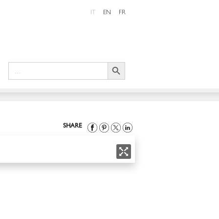
IT
EN
FR
Search Button
Search
for:
SHARE