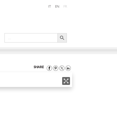
IT
EN
FR
Search Button
Search
for:
SHARE