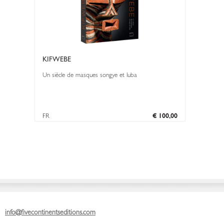
KIFWEBE
Un siècle de masques songye et luba
FR
€ 100,00
info@fivecontinentseditions.com