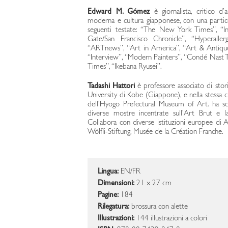
Edward M. Gómez
è giornalista, critico d’
moderna e cultura giapponese, con una particol
seguenti testate: “The New York Times”, “Int
Gate/San Francisco Chronicle”, “Hyperallerg
“ARTnews”, “Art in America”, “Art & Antique
“Interview”, “Modern Painters”, “Condé Nast Tr
Times”, “Ikebana Ryusei”.
Tadashi Hattori
è professore associato di stor
University di Kobe (Giappone), e nella stessa c
dell’Hyogo Prefectural Museum of Art. ha sc
diverse mostre incentrate sull’Art Brut e la
Collabora con diverse istituzioni europee di 
Wölfli-Stiftung, Musée de la Création Franche.
Lingua:
EN/FR
Dimensioni:
21 x 27 cm
Pagine:
184
Rilegatura:
brossura con alette
Illustrazioni:
144 illustrazioni a colori