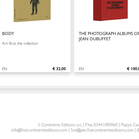
BODY
THE PHOTOGRAPH ALBUMS O
JEAN DUBUFFET
Art Brut, the collection
EN
€ 32,00
EN
€ 100,
5 Continents Editions s.r.l.
| P. Iva 03441090960 |
Piazza Cai
info@fivecontinentseditions.com
|
5ce@pec.fivecontinentseditions.com
| ©