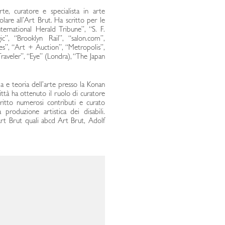
arte, curatore e specialista in arte
are all’Art Brut. Ha scritto per le
ernational Herald Tribune”, “S. F.
ic”, “Brooklyn Rail”, “salon.com”,
s”, “Art + Auction”, “Metropolis”,
aveler”, “Eye” (Londra), “The Japan
ia e teoria dell’arte presso la Konan
ittà ha ottenuto il ruolo di curatore
ritto numerosi contributi e curato
 produzione artistica dei disabili.
Art Brut quali abcd Art Brut, Adolf