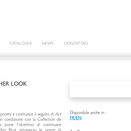
CATALOGHI
NEWS
CONTATTACI
THER LOOK
Disponibile anche in :
pponesi e costituisce il seguito di
Art
FR/EN
n coedizione con la Collection de
si pone l’obiettivo di continuare
i Art Brut attraverso le opere di