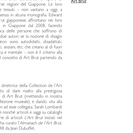
Art Brut
erse regioni del Giappone. Le loro
e e tessuti – non vantano a oggi, a
esenza in alcuna monografia. Edward
rut giapponese, affrontano nei loro
na in Giappone dal 2008, facendo
stica delle persone che soffrono di
 due autori, se la nozione di disagio
tori sono autodidatti, disadattati,
ici, anziani, etc. che creano al di fuori
sica e mentale – non è il criterio alla
re il concetto di Art Brut partendo da
 direttrice della Collection de l’Art
to di dare risalto alla prestigiosa
ali di Art Brut (mettendo in mostra
llezione museale) e dando vita alla
on
ad esse collegata. Sarah Lombardi
e nonché articoli e saggi su cataloghi
rie di articoli
L’Art Brut
iniziati nel
a curato l’
Almanach de l’Art Brut
,
948 da Jean Dubuffet.