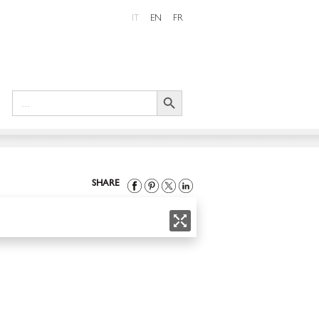
IT
EN
FR
Search Button
Search
for:
SHARE