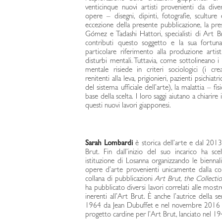
venticinque nuovi artisti provenienti da div
opere – disegni, dipinti, fotografie, scultur
eccezione della presente pubblicazione, la pr
Gómez e Tadashi Hattori, specialisti di Art B
contributi questo soggetto e la sua fortu
particolare riferimento alla produzione arti
disturbi mentali. Tuttavia, come sottolineano i
mentale risiede in criteri sociologici (i crea
renitenti alla leva, prigionieri, pazienti psichiatr
del sistema ufficiale dell’arte), la malattia – fi
base della scelta. I loro saggi aiutano a chiari
questi nuovi lavori giapponesi.
Sarah Lombardi
è storica dell’arte e dal 2013
Brut. Fin dall’inizio del suo incarico ha scel
istituzione di Losanna organizzando le bienn
opere d’arte provenienti unicamente dalla co
collana di pubblicazioni
Art Brut, the Collecti
ha pubblicato diversi lavori correlati alle mostr
inerenti all’Art Brut. È anche l’autrice della se
1964 da Jean Dubuffet e nel novembre 2016 h
progetto cardine per l’Art Brut, lanciato nel 1