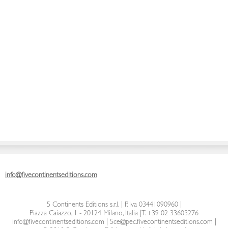
info@fivecontinentseditions.com
5 Continents Editions s.r.l.
| P. Iva 03441090960 |
Piazza Caiazzo, 1 - 20124 Milano, Italia
|
T. +39 02 33603276
info@fivecontinentseditions.com
|
5ce@pec.fivecontinentseditions.com
|