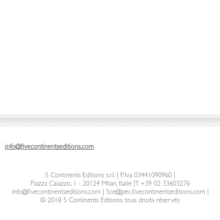
info@fivecontinentseditions.com
5 Continents Editions s.r.l.
| P. Iva 03441090960 |
Piazza Caiazzo, 1 - 20124 Milan, Italie
|
T. +39 02 33603276
info@fivecontinentseditions.com
|
5ce@pec.fivecontinentseditions.com
|
© 2018 5 Continents Editions, tous droits réservés