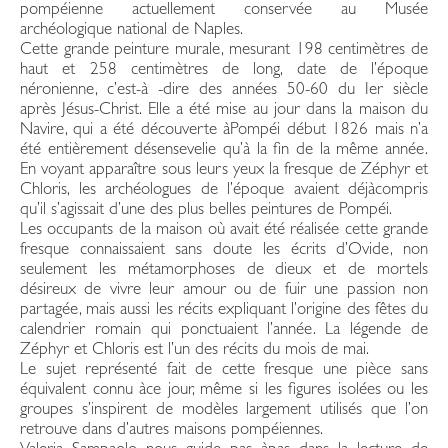
pompéienne actuellement conservée au Musée
archéologique national de Naples.
Cette grande peinture murale, mesurant 198 centimètres de
haut et 258 centimètres de long, date de l’époque
néronienne, c’est-à -dire des années 50-60 du Ier siècle
après Jésus-Christ. Elle a été mise au jour dans la maison du
Navire, qui a été découverte àPompéi début 1826 mais n’a
été entièrement désensevelie qu’à la fin de la même année.
En voyant apparaître sous leurs yeux la fresque de Zéphyr et
Chloris, les archéologues de l’époque avaient déjàcompris
qu’il s’agissait d’une des plus belles peintures de Pompéi.
Les occupants de la maison où avait été réalisée cette grande
fresque connaissaient sans doute les écrits d’Ovide, non
seulement les métamorphoses de dieux et de mortels
désireux de vivre leur amour ou de fuir une passion non
partagée, mais aussi les récits expliquant l’origine des fêtes du
calendrier romain qui ponctuaient l’année. La légende de
Zéphyr et Chloris est l’un des récits du mois de mai.
Le sujet représenté fait de cette fresque une pièce sans
équivalent connu àce jour, même si les figures isolées ou les
groupes s’inspirent de modèles largement utilisés que l’on
retrouve dans d’autres maisons pompéiennes.