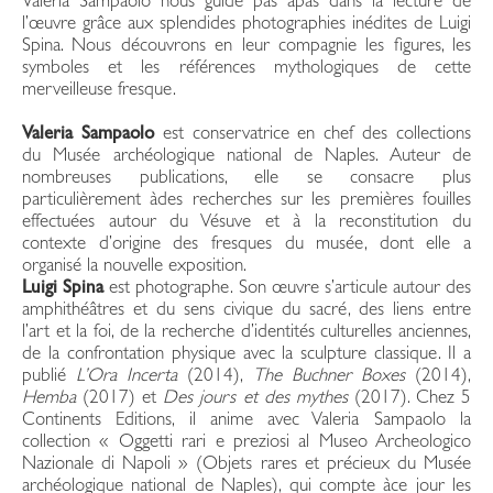
Valeria Sampaolo nous guide pas àpas dans la lecture de
l’œuvre grâce aux splendides photographies inédites de Luigi
Spina. Nous découvrons en leur compagnie les figures, les
symboles et les références mythologiques de cette
merveilleuse fresque.
Valeria Sampaolo
est conservatrice en chef des collections
du Musée archéologique national de Naples. Auteur de
nombreuses publications, elle se consacre plus
particulièrement àdes recherches sur les premières fouilles
effectuées autour du Vésuve et à la reconstitution du
contexte d’origine des fresques du musée, dont elle a
organisé la nouvelle exposition.
Luigi Spina
est photographe. Son œuvre s’articule autour des
amphithéâtres et du sens civique du sacré, des liens entre
l’art et la foi, de la recherche d’identités culturelles anciennes,
de la confrontation physique avec la sculpture classique. Il a
publié
L’Ora Incerta
(2014),
The Buchner Boxes
(2014),
Hemba
(2017) et
Des jours et des mythes
(2017). Chez 5
Continents Editions, il anime avec Valeria Sampaolo la
collection « Oggetti rari e preziosi al Museo Archeologico
Nazionale di Napoli » (Objets rares et précieux du Musée
archéologique national de Naples), qui compte àce jour les