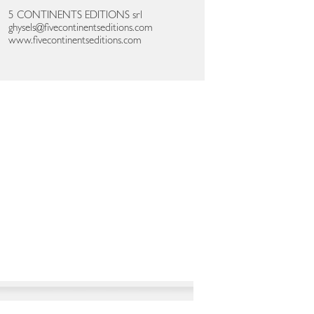
5 CONTINENTS EDITIONS srl
ghysels@fivecontinentseditions.com
www.fivecontinentseditions.com