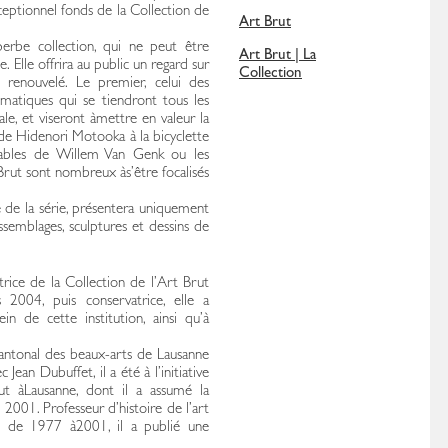
ceptionnel fonds de la Collection de
Art Brut
superbe collection, qui ne peut être
Art Brut | La
Elle offrira au public un regard sur
Collection
renouvelé. Le premier, celui des
ématiques qui se tiendront tous les
e, et viseront àmettre en valeur la
 de Hidenori Motooka à la bicyclette
geables de Willem Van Genk ou les
Brut sont nombreux às’être focalisés
 de la série, présentera uniquement
ssemblages, sculptures et dessins de
ectrice de la Collection de l’Art Brut
s 2004, puis conservatrice, elle a
 de cette institution, ainsi qu’à
antonal des beaux-arts de Lausanne
Jean Dubuffet, il a été à l’initiative
ut àLausanne, dont il a assumé la
2001. Professeur d’histoire de l’art
e de 1977 à2001, il a publié une