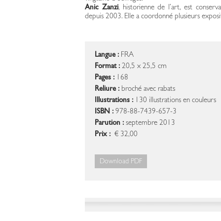
Anic Zanzi
, historienne de l’art, est conserv
depuis 2003. Elle a coordonné plusieurs exposi
Langue :
FRA
Format :
20,5 x 25,5 cm
Pages :
168
Reliure :
broché avec rabats
Illustrations :
130 illustrations en couleurs
ISBN :
978-88-7439-657-3
Parution :
septembre 2013
Prix :
€ 32,00
Download PDF