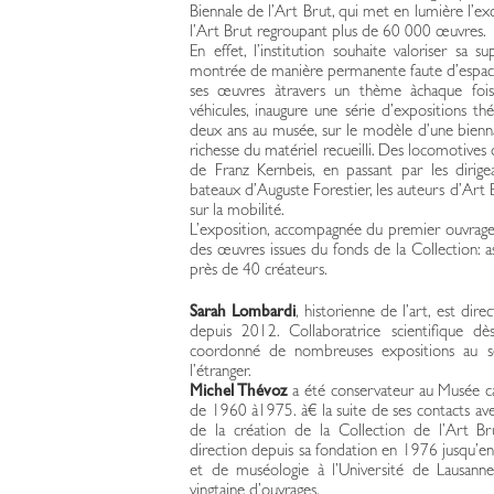
Biennale de l’Art Brut, qui met en lumière l’ex
l’Art Brut regroupant plus de 60 000 œuvres.
En effet, l’institution souhaite valoriser sa 
montrée de manière permanente faute d’espace. 
ses œuvres àtravers un thème àchaque fois 
véhicules, inaugure une série d’expositions th
deux ans au musée, sur le modèle d’une biennal
richesse du matériel recueilli. Des locomotives
de Franz Kernbeis, en passant par les diri
bateaux d’Auguste Forestier, les auteurs d’Art 
sur la mobilité.
L’exposition, accompagnée du premier ouvrage
des œuvres issues du fonds de la Collection: a
près de 40 créateurs.
Sarah Lombardi
, historienne de l’art, est dir
depuis 2012. Collaboratrice scientifique dè
coordonné de nombreuses expositions au sein
l’étranger.
Michel Thévoz
a été conservateur au Musée c
de 1960 à1975. à€ la suite de ses contacts avec 
de la création de la Collection de l’Art Br
direction depuis sa fondation en 1976 jusqu’en 
et de muséologie à l’Université de Lausann
vingtaine d’ouvrages.