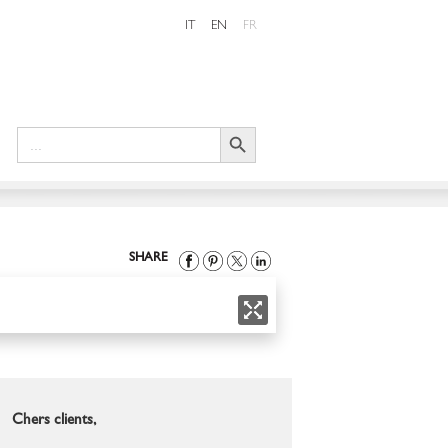
IT
EN
FR
Search Button
Search
for:
SHARE
Chers clients,