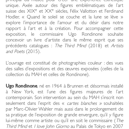
principal du musée pour créer une expérience esthétique
unique. Axée autour des figures emblématiques de l’art
e
e
suisse des XIX
et XX
siècles, Félix Vallotton et Ferdinand
Hodler, « Quand le soleil se couche et la lune se lève »
explore l’importance de l’amour et du désir dans notre
rapport à l’art et à la création. Pour accompagner cette
exposition, le commissaire Ugo Rondinone souhaite
concevoir un livre d’artiste dans le même esprit que ses
précédents catalogues :
The Third Mind
(2018) et
Artists
and Poets
(2015).
L’ouvrage est constitué de photographies couleur : des vues
des salles d’expositions et des œuvres exposées (celles de la
collection du MAH et celles de Rondinone).
Ugo Rondinone
, né en 1964 à Brunnen et désormais installé
à New York, est l’une des figures majeures de l’art
contemporain. Son intervention au sein du MAH s’inscrit non
seulement dans l’esprit des «
cartes blanches »
souhaitées
par Marc-Olivier Wahler mais aussi dans le prolongement de
sa pratique de l’exposition de grande envergure, qu’il y figure
lui-même comme artiste ou qu’il en soit le commissaire (
The
Third Mind
et
I love John Giorno
au Palais de Tokyo en 2007