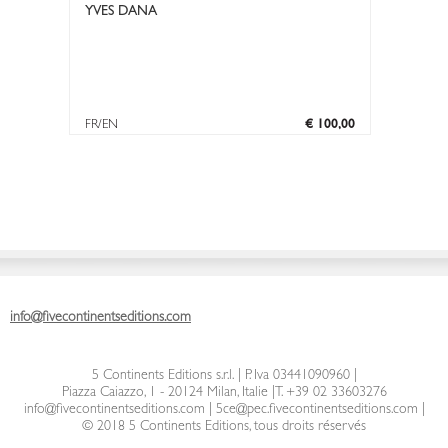
YVES DANA
FR/EN
€ 100,00
info@fivecontinentseditions.com
5 Continents Editions s.r.l.
| P. Iva 03441090960 |
Piazza Caiazzo, 1 - 20124 Milan, Italie
|
T. +39 02 33603276
info@fivecontinentseditions.com
|
5ce@pec.fivecontinentseditions.com
|
© 2018 5 Continents Editions, tous droits réservés