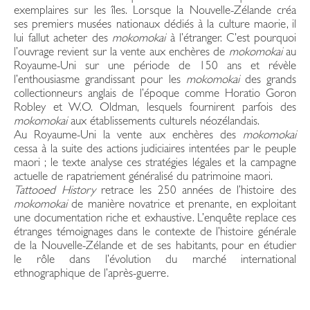
exemplaires sur les îles. Lorsque la Nouvelle-Zélande créa
ses premiers musées nationaux dédiés à la culture maorie, il
lui fallut acheter des
mokomokai
à l’étranger. C’est pourquoi
l’ouvrage revient sur la vente aux enchères de
mokomokai
au
Royaume-Uni sur une période de 150 ans et révèle
l’enthousiasme grandissant pour les
mokomokai
des grands
collectionneurs anglais de l’époque comme Horatio Goron
Robley et W.O. Oldman, lesquels fournirent parfois des
mokomokai
aux établissements culturels néozélandais.
Au Royaume-Uni la vente aux enchères des
mokomokai
cessa à la suite des actions judiciaires intentées par le peuple
maori ; le texte analyse ces stratégies légales et la campagne
actuelle de rapatriement généralisé du patrimoine maori.
Tattooed History
retrace les 250 années de l’histoire des
mokomokai
de manière novatrice et prenante, en exploitant
une documentation riche et exhaustive. L’enquête replace ces
étranges témoignages dans le contexte de l’histoire générale
de la Nouvelle-Zélande et de ses habitants, pour en étudier
le rôle dans l’évolution du marché international
ethnographique de l’après-guerre.