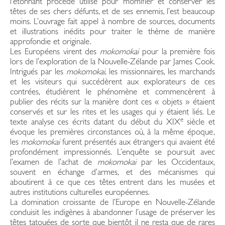
l’étonnant procédé utilisé pour momifier et conserver les
têtes de ses chers défunts, et de ses ennemis, l’est beaucoup
moins. L’ouvrage fait appel à nombre de sources, documents
et illustrations inédits pour traiter le thème de manière
approfondie et originale.
Les Européens virent des
mokomokai
pour la première fois
lors de l’exploration de la Nouvelle-Zélande par James Cook.
Intrigués par les
mokomokai
, les missionnaires, les marchands
et les visiteurs qui succédèrent aux explorateurs de ces
contrées, étudièrent le phénomène et commencèrent à
publier des récits sur la manière dont ces « objets » étaient
conservés et sur les rites et les usages qui y étaient liés. Le
e
texte analyse ces écrits datant du début du XIX
siècle et
évoque les premières circonstances où, à la même époque,
les
mokomokai
furent présentés aux étrangers qui avaient été
profondément impressionnés. L’enquête se poursuit avec
l’examen de l’achat de
mokomokai
par les Occidentaux,
souvent en échange d’armes, et des mécanismes qui
aboutirent à ce que ces têtes entrent dans les musées et
autres institutions culturelles européennes.
La domination croissante de l’Europe en Nouvelle-Zélande
conduisit les indigènes à abandonner l’usage de préserver les
têtes tatouées de sorte que bientôt il ne resta que de rares