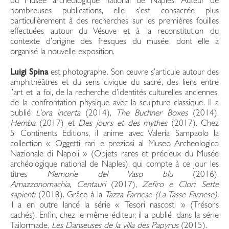
du Musée archéologique national de Naples. Auteur de
nombreuses publications, elle s’est consacrée plus
particulièrement à des recherches sur les premières fouilles
effectuées autour du Vésuve et à la reconstitution du
contexte d’origine des fresques du musée, dont elle a
organisé la nouvelle exposition.
Luigi Spina
est photographe. Son œuvre s’articule autour des
amphithéâtres et du sens civique du sacré, des liens entre
l’art et la foi, de la recherche d’identités culturelles anciennes,
de la confrontation physique avec la sculpture classique. Il a
publié
L’ora incerta
(2014),
The Buchner Boxes
(2014),
Hemba
(2017) et
Des jours et des mythes
(2017). Chez
5 Continents Editions, il anime avec Valeria Sampaolo la
collection « Oggetti rari e preziosi al Museo Archeologico
Nazionale di Napoli » (Objets rares et précieux du Musée
archéologique national de Naples), qui compte à ce jour les
titres
Memorie del Vaso blu
(2016),
Amazzonomachia
,
Centauri
(2017),
Zefiro e Clori
,
Sette
sapienti
(2018). Grâce à la
Tazza Farnese (La Tasse Farnese),
il a en outre lancé la série « Tesori nascosti » (Trésors
cachés). Enfin, chez le même éditeur, il a publié, dans la série
Tailormade,
Les Danseuses de la villa des Papyrus
(2015).