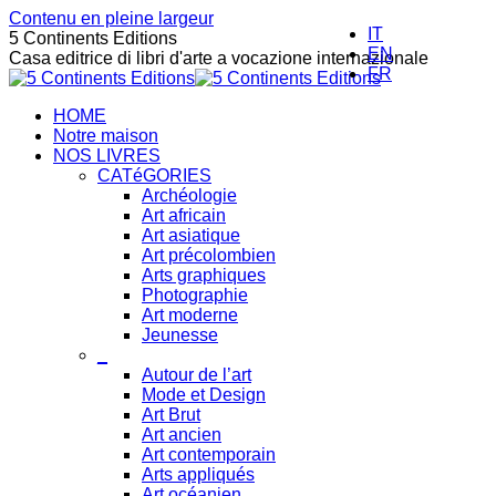
Contenu en pleine largeur
IT
5 Continents Editions
EN
Casa editrice di libri d'arte a vocazione internazionale
FR
HOME
Notre maison
NOS LIVRES
CATéGORIES
Archéologie
Art africain
Art asiatique
Art précolombien
Arts graphiques
Photographie
Art moderne
Jeunesse
_
Autour de l’art
Mode et Design
Art Brut
Art ancien
Art contemporain
Arts appliqués
Art océanien