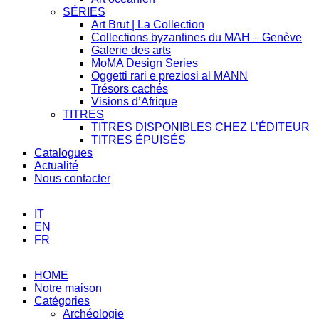
SÉRIES
Art Brut | La Collection
Collections byzantines du MAH – Genève
Galerie des arts
MoMA Design Series
Oggetti rari e preziosi al MANN
Trésors cachés
Visions d’Afrique
TITRES
TITRES DISPONIBLES CHEZ L’ÉDITEUR
TITRES ÉPUISÉS
Catalogues
Actualité
Nous contacter
IT
EN
FR
HOME
Notre maison
Catégories
Archéologie