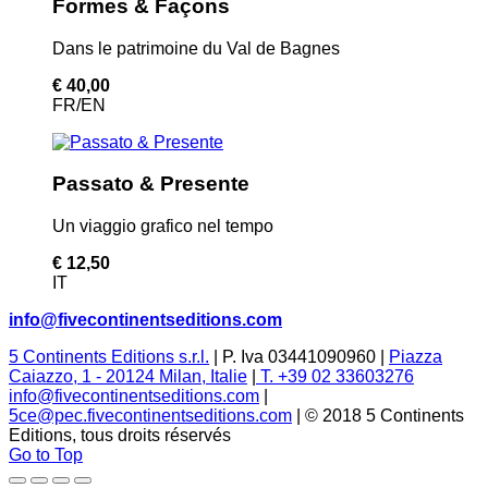
Formes & Façons
Dans le patrimoine du Val de Bagnes
€ 40,00
FR/EN
Passato & Presente
Un viaggio grafico nel tempo
€ 12,50
IT
info@fivecontinentseditions.com
5 Continents Editions s.r.l.
| P. Iva 03441090960 |
Piazza
Caiazzo, 1 - 20124 Milan, Italie
|
T. +39 02 33603276
info@fivecontinentseditions.com
|
5ce@pec.fivecontinentseditions.com
| © 2018 5 Continents
Editions, tous droits réservés
Go to Top