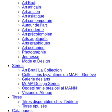
Art Brut
Art africain
Art ancien
Art asiatique
Art contemporain
Autour de l’art
Art moderne
Art précolombien
Arts appliqués
Arts graphiques
Art océanien
Photographie
Jeunesse
Mode et Design
Séries
Art Brut | La Collection
Collections byzantines du MAH – Genève
Galerie des arts
MoMA Design Series
Oggetti rari e preziosi al MANN
Visions d’Afrique
Titres
Titres disponibles chez l’éditeur
Titres épuisés
Catalogues