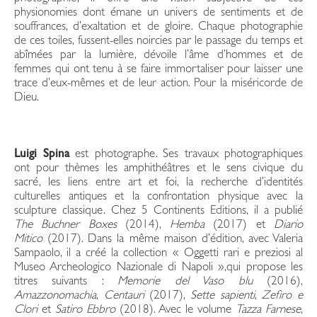
physionomies dont émane un univers de sentiments et de
souffrances, d’exaltation et de gloire. Chaque photographie
de ces toiles, fussent-elles noircies par le passage du temps et
abîmées par la lumière, dévoile l’âme d’hommes et de
femmes qui ont tenu à se faire immortaliser pour laisser une
trace d’eux-mêmes et de leur action. Pour la miséricorde de
Dieu.
Luigi Spina
est photographe. Ses travaux photographiques
ont pour thèmes les amphithéâtres et le sens civique du
sacré, les liens entre art et foi, la recherche d’identités
culturelles antiques et la confrontation physique avec la
sculpture classique. Chez 5 Continents Editions, il a publié
The Buchner Boxes
(2014),
Hemba
(2017) et
Diario
Mitico
(2017). Dans la même maison d’édition, avec Valeria
Sampaolo, il a créé la collection « Oggetti rari e preziosi al
Museo Archeologico Nazionale di Napoli »,qui propose les
titres suivants :
Memorie del Vaso blu
(2016),
Amazzonomachia
,
Centauri
(2017),
Sette sapienti
,
Zefiro e
Clori
et
Satiro Ebbro
(2018). Avec le volume
Tazza Farnese
,