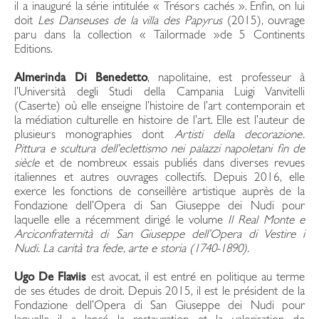
il a inauguré la série intitulée « Trésors cachés ». Enfin, on lui
doit
Les Danseuses de la villa des Papyrus
(2015), ouvrage
paru dans la collection « Tailormade »de 5 Continents
Editions.
Almerinda Di Benedetto
, napolitaine, est professeur à
l’Università degli Studi della Campania Luigi Vanvitelli
(Caserte) où elle enseigne l’histoire de l’art contemporain et
la médiation culturelle en histoire de l’art. Elle est l’auteur de
plusieurs monographies dont
Artisti della decorazione.
Pittura e scultura dell’eclettismo nei palazzi napoletani fin de
siècle
et de nombreux essais publiés dans diverses revues
italiennes et autres ouvrages collectifs. Depuis 2016, elle
exerce les fonctions de conseillère artistique auprès de la
Fondazione dell’Opera di San Giuseppe dei Nudi pour
laquelle elle a récemment dirigé le volume
Il Real Monte e
Arciconfraternità di San Giuseppe dell’Opera di Vestire i
Nudi. La carità tra fede, arte e storia (1740-1890).
Ugo De Flaviis
est avocat, il est entré en politique au terme
de ses études de droit. Depuis 2015, il est le président de la
Fondazione dell’Opera di San Giuseppe dei Nudi pour