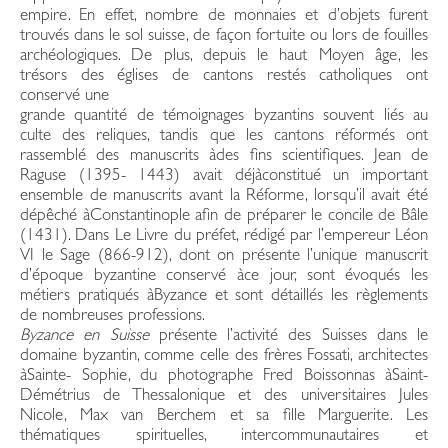
empire. En effet, nombre de monnaies et d’objets furent
trouvés dans le sol suisse, de façon fortuite ou lors de fouilles
archéologiques. De plus, depuis le haut Moyen âge, les
trésors des églises de cantons restés catholiques ont
conservé une
grande quantité de témoignages byzantins souvent liés au
culte des reliques, tandis que les cantons réformés ont
rassemblé des manuscrits àdes fins scientifiques. Jean de
Raguse (1395- 1443) avait déjàconstitué un important
ensemble de manuscrits avant la Réforme, lorsqu’il avait été
dépêché àConstantinople afin de préparer le concile de Bâle
(1431). Dans Le Livre du préfet, rédigé par l’empereur Léon
VI le Sage (866-912), dont on présente l’unique manuscrit
d’époque byzantine conservé àce jour, sont évoqués les
métiers pratiqués àByzance et sont détaillés les règlements
de nombreuses professions.
Byzance en Suisse
présente l’activité des Suisses dans le
domaine byzantin, comme celle des frères Fossati, architectes
àSainte- Sophie, du photographe Fred Boissonnas àSaint-
Démétrius de Thessalonique et des universitaires Jules
Nicole, Max van Berchem et sa fille Marguerite. Les
thématiques spirituelles, intercommunautaires et