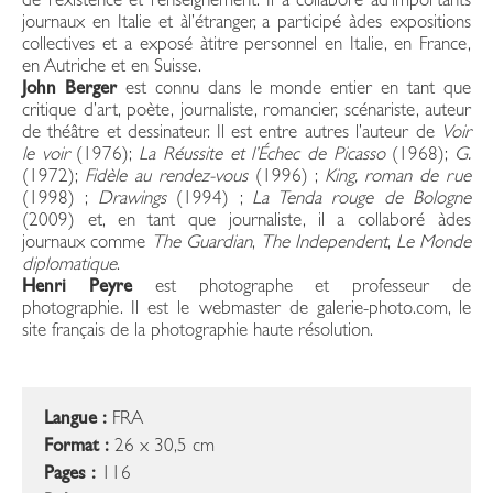
de l’existence et l’enseignement. Il a collaboré àd’importants
journaux en Italie et àl’étranger, a participé àdes expositions
collectives et a exposé àtitre personnel en Italie, en France,
en Autriche et en Suisse.
John Berger
est connu dans le monde entier en tant que
critique d’art, poète, journaliste, romancier, scénariste, auteur
de théâtre et dessinateur. Il est entre autres l’auteur de
Voir
le voir
(1976);
La Réussite et l’Échec de Picasso
(1968);
G.
(1972);
Fidèle au rendez-vous
(1996) ;
King, roman de rue
(1998) ;
Drawings
(1994) ;
La Tenda rouge de Bologne
(2009) et, en tant que journaliste, il a collaboré àdes
journaux comme
The Guardian
,
The Independent
,
Le Monde
diplomatique
.
Henri Peyre
est photographe et professeur de
photographie. Il est le webmaster de galerie-photo.com, le
site français de la photographie haute résolution.
Langue :
FRA
Format :
26 x 30,5 cm
Pages :
116