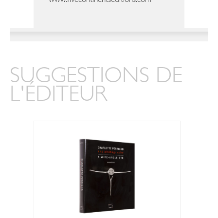
www.fivecontinentseditions.com
SUGGESTIONS DE
L'ÉDITEUR