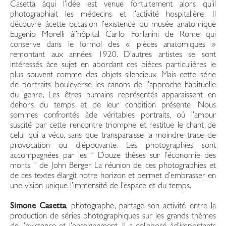
Casetta àqui l’idée est venue fortuitement alors qu’il
photographiait les médecins et l’activité hospitalière. Il
découvre àcette occasion l’existence du musée anatomique
Eugenio Morelli àl’hôpital Carlo Forlanini de Rome qui
conserve dans le formol des « pièces anatomiques »
remontant aux années 1920. D’autres artistes se sont
intéressés àce sujet en abordant ces pièces particulières le
plus souvent comme des objets silencieux. Mais cette série
de portraits bouleverse les canons de l’approche habituelle
du genre. Les êtres humains représentés apparaissent en
dehors du temps et de leur condition présente. Nous
sommes confrontés àde véritables portraits, où l’amour
suscité par cette rencontre triomphe et restitue le chant de
celui qui a vécu, sans que transparaisse la moindre trace de
provocation ou d’épouvante. Les photographies sont
accompagnées par les “ Douze thèses sur l’économie des
morts ” de John Berger. La réunion de ces photographies et
de ces textes élargit notre horizon et permet d’embrasser en
une vision unique l’immensité de l’espace et du temps.
Simone Casetta
, photographe, partage son activité entre la
production de séries photographiques sur les grands thèmes