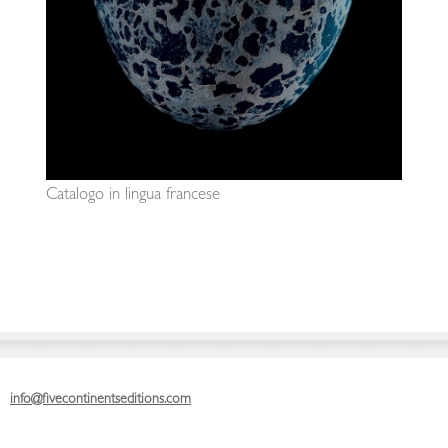
Catalogo in lingua francese
info@fivecontinentseditions.com