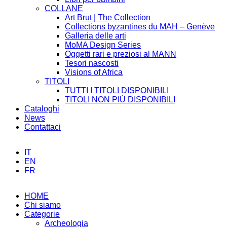
COLLANE
Art Brut | The Collection
Collections byzantines du MAH – Genève
Galleria delle arti
MoMA Design Series
Oggetti rari e preziosi al MANN
Tesori nascosti
Visions of Africa
TITOLI
TUTTI I TITOLI DISPONIBILI
TITOLI NON PIÚ DISPONIBILI
Cataloghi
News
Contattaci
IT
EN
FR
HOME
Chi siamo
Categorie
Archeologia