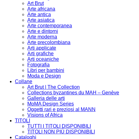
Art Brut
Arte africana
Arte antica
Arte asiatica
Arte contemporanea
Arte e dintorni
Arte moderna
Arte precolombiana
Arti applicate
Arti grafiche
Arti oceaniche
Fotografia
Libri per bambini
Moda e Design
Collane
Art Brut | The Collection
Collections byzantines du MAH – Genève
Galleria delle arti
MoMA Design Series
Oggetti rari e preziosi al MANN
Visions of Africa
TITOLI
TUTTI I TITOLI DISPONIBILI
TITOLI NON PIÚ DISPONIBILI
Cataloghi