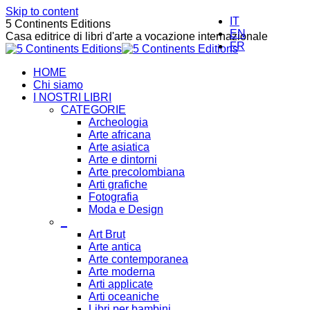
Skip to content
IT
5 Continents Editions
EN
Casa editrice di libri d'arte a vocazione internazionale
FR
HOME
Chi siamo
I NOSTRI LIBRI
CATEGORIE
Archeologia
Arte africana
Arte asiatica
Arte e dintorni
Arte precolombiana
Arti grafiche
Fotografia
Moda e Design
_
Art Brut
Arte antica
Arte contemporanea
Arte moderna
Arti applicate
Arti oceaniche
Libri per bambini