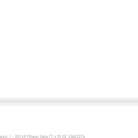
azzo, 1 - 20124 Milano, Italia
|
T. +39 02 33603276