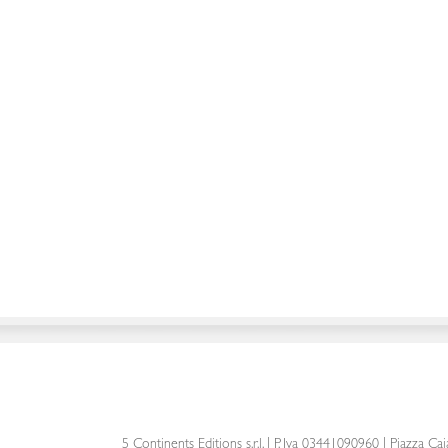
5 Continents Editions s.r.l.
| P. Iva 03441090960 |
Piazza Cai