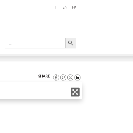
IT
EN
FR
Search Button
Search
for:
SHARE