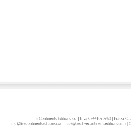
5 Continents Editions s.r.l.
| P. Iva 03441090960 |
Piazza Cai
info@fivecontinentseditions.com
|
5ce@pec.fivecontinentseditions.com
| ©