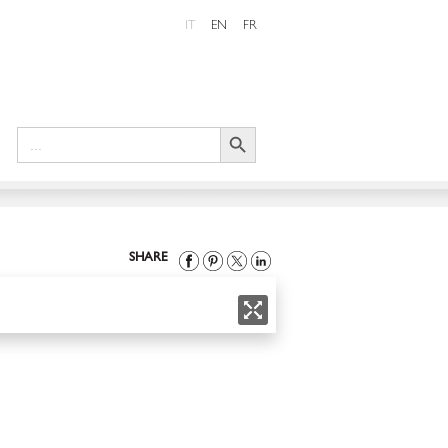
IT
EN
FR
Search Button
Search
for:
SHARE