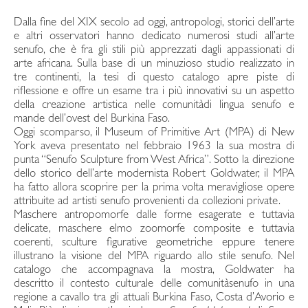
Dalla fine del XIX secolo ad oggi, antropologi, storici dell’arte
e altri osservatori hanno dedicato numerosi studi all’arte
senufo, che è fra gli stili più apprezzati dagli appassionati di
arte africana. Sulla base di un minuzioso studio realizzato in
tre continenti, la tesi di questo catalogo apre piste di
riflessione e offre un esame tra i più innovativi su un aspetto
della creazione artistica nelle comunitàdi lingua senufo e
mande dell’ovest del Burkina Faso.
Oggi scomparso, il Museum of Primitive Art (MPA) di New
York aveva presentato nel febbraio 1963 la sua mostra di
punta “Senufo Sculpture from West Africa”. Sotto la direzione
dello storico dell’arte modernista Robert Goldwater, il MPA
ha fatto allora scoprire per la prima volta meravigliose opere
attribuite ad artisti senufo provenienti da collezioni private.
Maschere antropomorfe dalle forme esagerate e tuttavia
delicate, maschere elmo zoomorfe composite e tuttavia
coerenti, sculture figurative geometriche eppure tenere
illustrano la visione del MPA riguardo allo stile senufo. Nel
catalogo che accompagnava la mostra, Goldwater ha
descritto il contesto culturale delle comunitàsenufo in una
regione a cavallo tra gli attuali Burkina Faso, Costa d’Avorio e