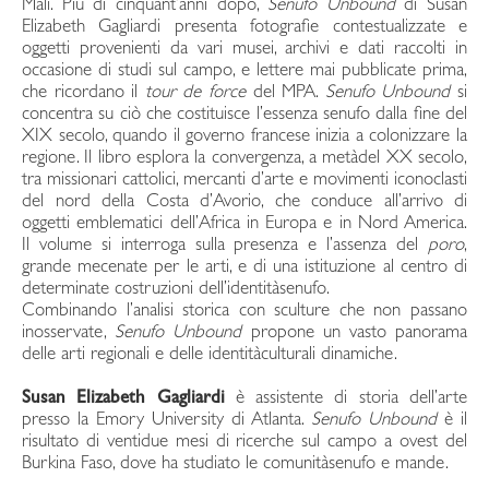
Mali. Più di cinquant’anni dopo,
Senufo Unbound
di Susan
Elizabeth Gagliardi presenta fotografie contestualizzate e
oggetti provenienti da vari musei, archivi e dati raccolti in
occasione di studi sul campo, e lettere mai pubblicate prima,
che ricordano il
tour de force
del MPA.
Senufo Unbound
si
concentra su ciò che costituisce l’essenza senufo dalla fine del
XIX secolo, quando il governo francese inizia a colonizzare la
regione. Il libro esplora la convergenza, a metàdel XX secolo,
tra missionari cattolici, mercanti d’arte e movimenti iconoclasti
del nord della Costa d’Avorio, che conduce all’arrivo di
oggetti emblematici dell’Africa in Europa e in Nord America.
Il volume si interroga sulla presenza e l’assenza del
poro
,
grande mecenate per le arti, e di una istituzione al centro di
determinate costruzioni dell’identitàsenufo.
Combinando l’analisi storica con sculture che non passano
inosservate,
Senufo Unbound
propone un vasto panorama
delle arti regionali e delle identitàculturali dinamiche.
Susan Elizabeth Gagliardi
è assistente di storia dell’arte
presso la Emory University di Atlanta.
Senufo Unbound
è il
risultato di ventidue mesi di ricerche sul campo a ovest del
Burkina Faso, dove ha studiato le comunitàsenufo e mande.