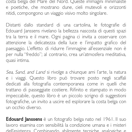
costa belga del Mare del Nord. Queste immagini minimaliste
e poetiche, che mostrano dune, cieli mutevoli e orizzonti
nitidi, compongono un viaggio visivo molto singolare.
Distanti dallo standard di una cartolina, le fotografie di
Edouard Janssens rivelano la bellezza nascosta di questi spazi
tra la terra e il mare. Ogni pagina ci invita a osservare con
attenzione la delicatezza della luce e l’impatto grafico del
paesaggio. L’effetto di ridurre l’immagine all’essenziale non è
per nulla “freddo”; al contrario, crea un’atmosfera meditativa,
quasi intima.
Sea, Sand, and Land
si rivolge a chiunque ami l’arte, la natura
e i viaggi. Questo libro può trovare posto negli scaffali
dedicati alla fotografia contemporanea come in quelli che
trattano di passeggiate costiere. Rifinito e stampato in modo
impeccabile, questo libro è un piccolo scrigno di suggestioni
fotografiche, un invito a uscire ed esplorare la costa belga con
un occhio diverso.
Edouard Janssens
è un fotografo belga nato nel 1961. Il suo
lavoro esamina con sensibilità la condizione umana e i misteri
dell’esistenza. Combinando abilmente tecniche analogiche e