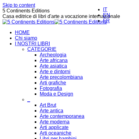
Skip to content
IT
5 Continents Editions
EN
Casa editrice di libri d'arte a vocazione internazionale
FR
HOME
Chi siamo
I NOSTRI LIBRI
CATEGORIE
Archeologia
Arte africana
Arte asiatica
Arte e dintorni
Arte precolombiana
Arti grafiche
Fotografia
Moda e Design
_
Art Brut
Arte antica
Arte contemporanea
Arte moderna
Arti applicate
Arti oceaniche
Libri per bambini