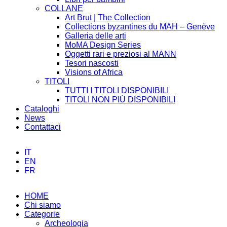
COLLANE
Art Brut | The Collection
Collections byzantines du MAH – Genève
Galleria delle arti
MoMA Design Series
Oggetti rari e preziosi al MANN
Tesori nascosti
Visions of Africa
TITOLI
TUTTI I TITOLI DISPONIBILI
TITOLI NON PIÚ DISPONIBILI
Cataloghi
News
Contattaci
IT
EN
FR
HOME
Chi siamo
Categorie
Archeologia