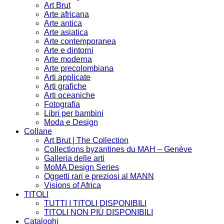
Art Brut
Arte africana
Arte antica
Arte asiatica
Arte contemporanea
Arte e dintorni
Arte moderna
Arte precolombiana
Arti applicate
Arti grafiche
Arti oceaniche
Fotografia
Libri per bambini
Moda e Design
Collane
Art Brut | The Collection
Collections byzantines du MAH – Genève
Galleria delle arti
MoMA Design Series
Oggetti rari e preziosi al MANN
Visions of Africa
TITOLI
TUTTI I TITOLI DISPONIBILI
TITOLI NON PIÚ DISPONIBILI
Cataloghi