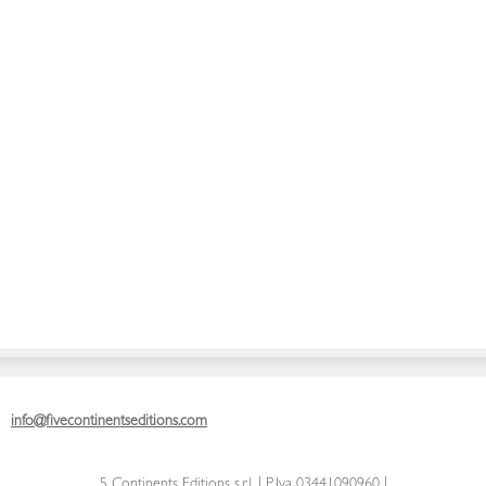
info@fivecontinentseditions.com
5 Continents Editions s.r.l.
| P. Iva 03441090960 |