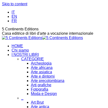
Skip to content
IT
EN
FR
5 Continents Editions
Casa editrice di libri d'arte a vocazione internazionale
HOME
Chi siamo
I NOSTRI LIBRI
CATEGORIE
Archeologia
Arte africana
Arte asiatica
Arte e dintorni
Arte precolombiana
Arti grafiche
Fotografia
Moda e Design
_
Art Brut
Arte antica