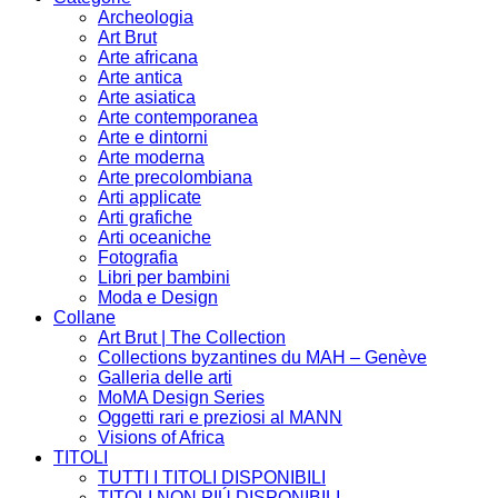
Archeologia
Art Brut
Arte africana
Arte antica
Arte asiatica
Arte contemporanea
Arte e dintorni
Arte moderna
Arte precolombiana
Arti applicate
Arti grafiche
Arti oceaniche
Fotografia
Libri per bambini
Moda e Design
Collane
Art Brut | The Collection
Collections byzantines du MAH – Genève
Galleria delle arti
MoMA Design Series
Oggetti rari e preziosi al MANN
Visions of Africa
TITOLI
TUTTI I TITOLI DISPONIBILI
TITOLI NON PIÚ DISPONIBILI