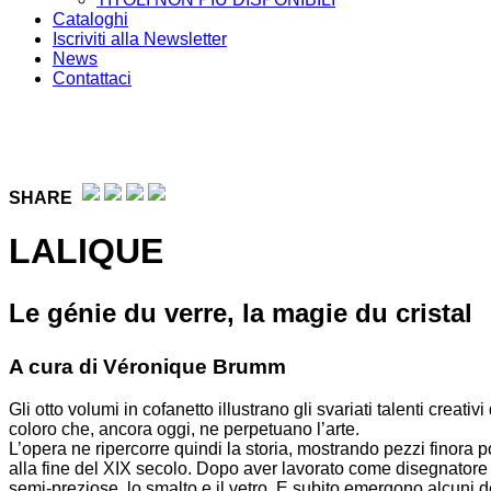
Cataloghi
Iscriviti alla Newsletter
News
Contattaci
SHARE
LALIQUE
Le génie du verre, la magie du cristal
A cura di Véronique Brumm
Gli otto volumi in cofanetto illustrano gli svariati talenti crea
coloro che, ancora oggi, ne perpetuano l’arte.
L’opera ne ripercorre quindi la storia, mostrando pezzi finora 
alla fine del XIX secolo. Dopo aver lavorato come disegnatore per
semi-preziose, lo smalto e il vetro. E subito emergono alcuni d