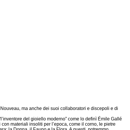
Art Nouveau, ma anche dei suoi collaboratori e discepoli e di
“l’inventore del gioiello moderno” come lo definì Émile Gallé
on materiali insoliti per l’epoca, come il corno, le pietre
era: la Donna, il Fauno e la Flora. A questi, potremmo