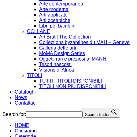
Arte contemporanea
Arte moderna
Arti applicate
Arti oceaniche
Libri per bambini
COLLANE
Art Brut | The Collection
Collections byzantines du MAH – Genève
Galleria delle arti
MoMA Design Series
Oggetti rari e preziosi al MANN
Tesori nascosti
Visions of Africa
TITOLI
TUTTI I TITOLI DISPONIBILI
TITOLI NON PIÚ DISPONIBILI
Cataloghi
News
Contattaci
Search for:
Search Button
HOME
Chi siamo
Categorie