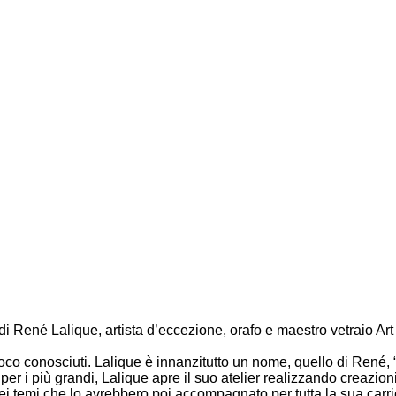
tivi di René Lalique, artista d’eccezione, orafo e maestro vetraio 
poco conosciuti. Lalique è innanzitutto un nome, quello di René, 
 i più grandi, Lalique apre il suo atelier realizzando creazioni c
ei temi che lo avrebbero poi accompagnato per tutta la sua carri