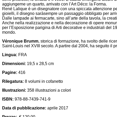
aggiungerne un quarto, arrivato con l’Art Déco: la Forma.
René Lalique è un disegnatore con una spiccata attenzione per 
gioielli, il disegno saràsempre un passaggio obbligato per arriv
Dalle lampade ai fermacarte, sino all’arte della tavola, la creat
Anche nella realizzazione e nella decorazione di opere monument
per l’Esposizione parigina di Arti decorative e industriali del 
mondo.
Véronique Brumm
, storica di formazione, ha svolto delle ric
Saint-Louis nel XVIII secolo. A partire dal 2004, ha seguito il
Lingua:
FRA
Dimensioni:
19,5 x 28,5 cm
Pagine:
416
Rilegatura:
8 volumi in cofanetto
Illustrazioni:
358 illustrazioni a colori
ISBN:
978-88-7439-741-9
Data di pubblicazione:
aprile 2017
Prezzo:
€ 120,00