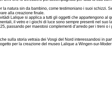
la natura sin da bambino, come testimoniano i suoi schizzi. Se i 
are alla creazione finale.
ivitàdi Lalique si applica a tutti gli oggetti che appartengono al
ali, il vetro e i giochi di luce sono sempre presenti nel suo la
1925, passando per maestosi complementi d’arredo per i treni o i 
erche sulla storia vetraia dei Vosgi del Nord interessandosi in p
 progetto per la creazione del museo Lalique a Wingen-sur-Moder a