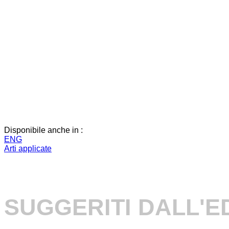
Disponibile anche in :
ENG
Arti applicate
SUGGERITI DALL'E