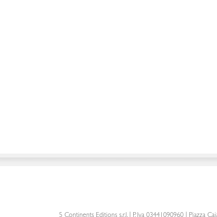
5 Continents Editions s.r.l.
| P. Iva 03441090960 |
Piazza Cai