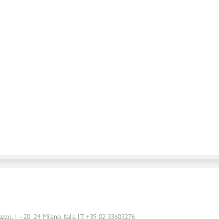
azzo, 1 - 20124 Milano, Italia
|
T. +39 02 33603276