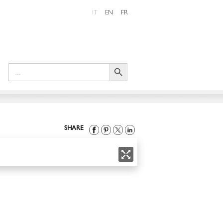
IT
EN
FR
Search Button
Search
for:
SHARE