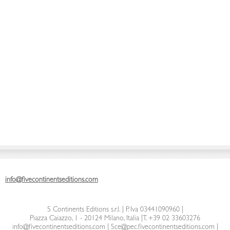
info@fivecontinentseditions.com
5 Continents Editions s.r.l.
| P. Iva 03441090960 |
Piazza Caiazzo, 1 - 20124 Milano, Italia
|
T. +39 02 33603276
info@fivecontinentseditions.com
|
5ce@pec.fivecontinentseditions.com
|