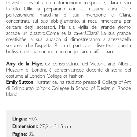
travestirsi. Invitati a un matrimoniomolto speciale, Clara e suo
fratello Ollie si preparano con la massima cura. Ollie
perfezionauna macchina di sua invenzione e Clara,
concentrata sul suo abbigliamento, si reca inmerceria per
cercare degli accessori. Ma alla vigilia del grande giorno
accade un disastro.Come se la caveràClara? La sua grande
creativitàe la sua audacia si dimostreranno all’altezzadella
sorpresa che l’aspetta. Ricca di particolari divertenti, questa
bellissima storia nonpuò non conquistare e affascinare.
Amy de la Haye
, ex conservatrice del Victoria and Albert
Museum di Londra, è conservatricee docente di storia del
costume al London College of Fashion.
Emily Sutton
, illustratrice, ha studiato presso il College of Art
di Edimburgo, lo York Collegee la School of Design di Rhode
Island.
Lingua:
FRA
Dimensioni:
27,2 x 21,5 cm
Pagine:
32