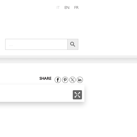
IT
EN
FR
Search Button
Search
for:
SHARE