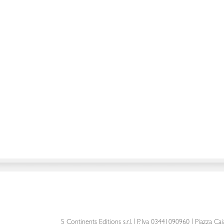
5 Continents Editions s.r.l.
| P. Iva 03441090960 |
Piazza Cai