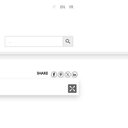
IT
EN
FR
Search Button
Search
for:
SHARE