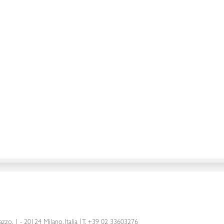
azzo, 1 - 20124 Milano, Italia
|
T. +39 02 33603276