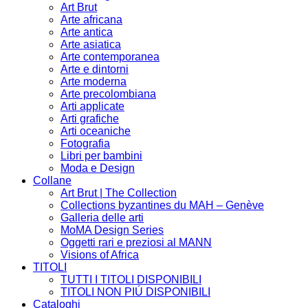
Art Brut
Arte africana
Arte antica
Arte asiatica
Arte contemporanea
Arte e dintorni
Arte moderna
Arte precolombiana
Arti applicate
Arti grafiche
Arti oceaniche
Fotografia
Libri per bambini
Moda e Design
Collane
Art Brut | The Collection
Collections byzantines du MAH – Genève
Galleria delle arti
MoMA Design Series
Oggetti rari e preziosi al MANN
Visions of Africa
TITOLI
TUTTI I TITOLI DISPONIBILI
TITOLI NON PIÚ DISPONIBILI
Cataloghi