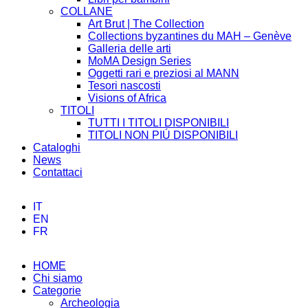
COLLANE
Art Brut | The Collection
Collections byzantines du MAH – Genève
Galleria delle arti
MoMA Design Series
Oggetti rari e preziosi al MANN
Tesori nascosti
Visions of Africa
TITOLI
TUTTI I TITOLI DISPONIBILI
TITOLI NON PIÚ DISPONIBILI
Cataloghi
News
Contattaci
IT
EN
FR
HOME
Chi siamo
Categorie
Archeologia