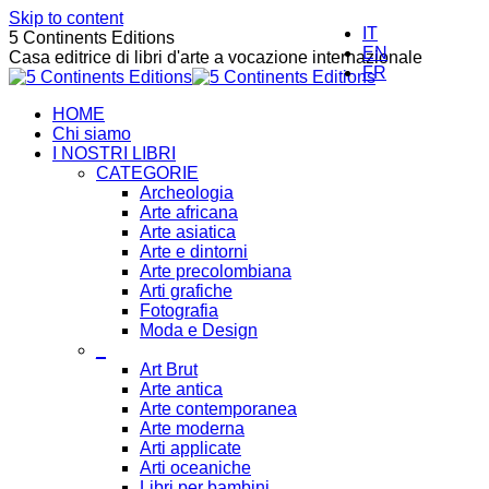
Skip to content
IT
5 Continents Editions
EN
Casa editrice di libri d'arte a vocazione internazionale
FR
HOME
Chi siamo
I NOSTRI LIBRI
CATEGORIE
Archeologia
Arte africana
Arte asiatica
Arte e dintorni
Arte precolombiana
Arti grafiche
Fotografia
Moda e Design
_
Art Brut
Arte antica
Arte contemporanea
Arte moderna
Arti applicate
Arti oceaniche
Libri per bambini